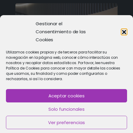
Gestionar el
Consentimiento de las
Cookies
Utilizamos cookies propias y de terceros para facilitar su
navegación en la página web, conocer cómo interactúas con
nosotros y recopilar datos estadísticos. Por favor, lee nuestra
Política de Cookies para conocer con mayor detalle las cookies
PIDE CITA
que usamos, su finalidad y como poder configurarlas o
rechazarlas, si así lo considera.
Solicitar cita con un especialista
Aceptar cookies
Política de Cookies
|
Política de privacidad
|
Aviso Legal
Solo funcionales
2021 © Clínica de Fertilidad Imar
Ver preferencias