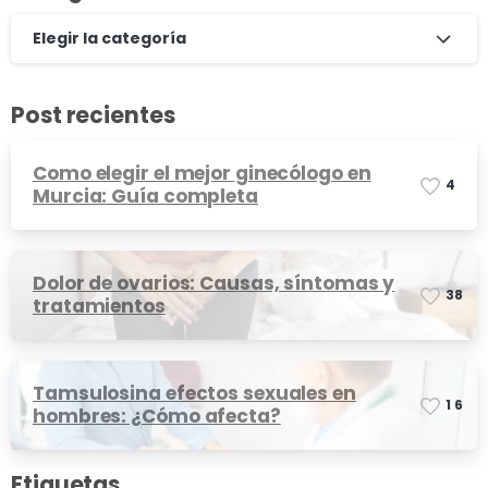
Elegir la categoría
Post recientes
Como elegir el mejor ginecólogo en
4
Murcia: Guía completa
Dolor de ovarios: Causas, síntomas y
3
8
tratamientos
Tamsulosina efectos sexuales en
1
6
hombres: ¿Cómo afecta?
Etiquetas