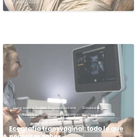
05/03/2025
1
Blog sobre Salud Reproductiva
Ginecología
Pruebas diagnósticas importantes y análisis
especiales
Ecografía transvaginal: todo lo que
necesitas saber