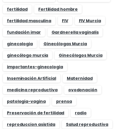
fertilidad
Fertilidad hombre
fertilidad masculina
FIV
FIV Murcia
fundación imar
Gardnerella vaginalis
ginecologia
Ginecólogas Murcia
ginecólogo murcia
Ginecólogos Murcia
importantes-ginecologia
Inseminación Artificial
Maternidad
medicina reproductiva
ovodonación
patologia-vagina
prensa
Preservación de fertilidad
radio
reproduccion asistida
Salud reproductiva