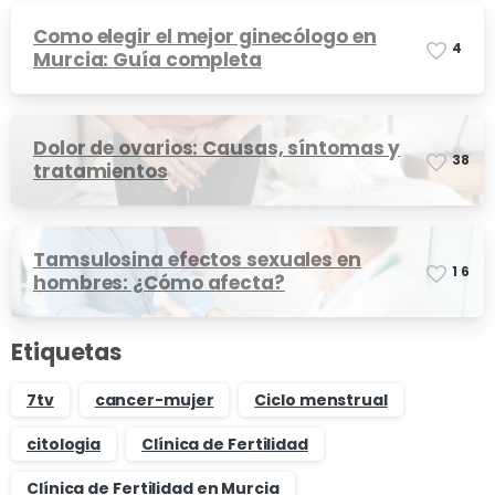
Como elegir el mejor ginecólogo en
4
Murcia: Guía completa
Dolor de ovarios: Causas, síntomas y
3
8
tratamientos
Tamsulosina efectos sexuales en
1
6
hombres: ¿Cómo afecta?
Etiquetas
7tv
cancer-mujer
Ciclo menstrual
citologia
Clínica de Fertilidad
Clínica de Fertilidad en Murcia