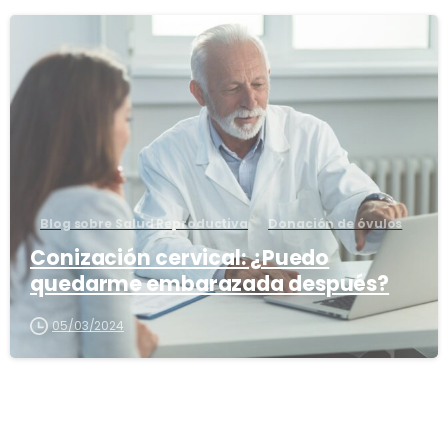
2
Blog sobre Salud Reproductiva
Donación de óvulos
Conización cervical: ¿Puedo
quedarme embarazada después?
05/03/2024