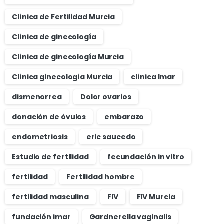
Clínica de Fertilidad Murcia
Clínica de ginecología
Clínica de ginecología Murcia
Clínica ginecología Murcia
clínica Imar
dismenorrea
Dolor ovarios
donación de óvulos
embarazo
endometriosis
eric saucedo
Estudio de fertilidad
fecundación in vitro
fertilidad
Fertilidad hombre
fertilidad masculina
FIV
FIV Murcia
fundación imar
Gardnerella vaginalis