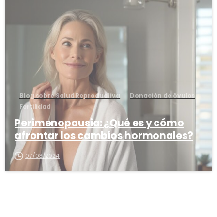
0
Blog sobre Salud Reproductiva
Donación de óvulos
Fertilidad
Perimenopausia: ¿Qué es y cómo
afrontar los cambios hormonales?
07/03/2024