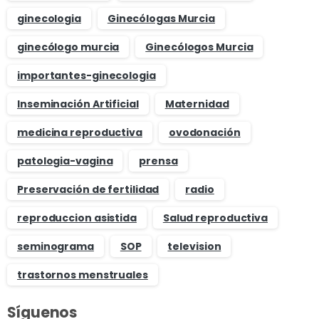
ginecologia
Ginecólogas Murcia
ginecólogo murcia
Ginecólogos Murcia
importantes-ginecologia
Inseminación Artificial
Maternidad
medicina reproductiva
ovodonación
patologia-vagina
prensa
Preservación de fertilidad
radio
reproduccion asistida
Salud reproductiva
seminograma
SOP
television
trastornos menstruales
Síguenos