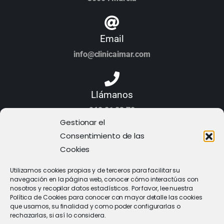
Email
info@clinicaimar.com
Llámanos
968 21 23 70
Gestionar el
Consentimiento de las
Cookies
Utilizamos cookies propias y de terceros para facilitar su
navegación en la página web, conocer cómo interactúas con
nosotros y recopilar datos estadísticos. Por favor, lee nuestra
Política de Cookies para conocer con mayor detalle las cookies
que usamos, su finalidad y como poder configurarlas o
rechazarlas, si así lo considera.