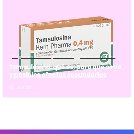
5
Blog sobre Salud Reproductiva
Factor Masculino
Tamsulosina: qué es, para qué sirve
y posibles efectos secundarios
28/10/2025