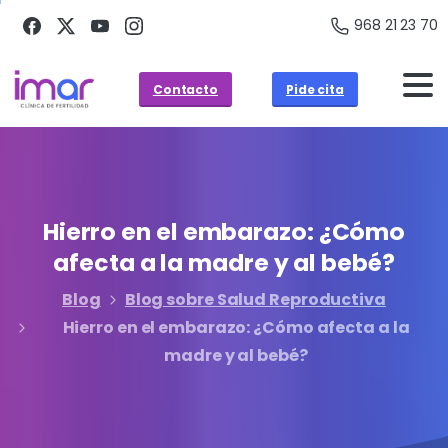
968 21 23 70
Contacto
Pide cita
Hierro
en
el
embarazo:
¿Cómo
afecta
a
la
madre
y
al
bebé?
Blog
Blog sobre Salud Reproductiva
Hierro en el embarazo: ¿Cómo afecta a la
madre y al bebé?