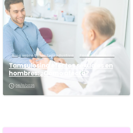
1
6
Blog sobre Salud Reproductiva
Factor Masculino
Tamsulosina efectos sexuales en
hombres: ¿Cómo afecta?
06/11/2025