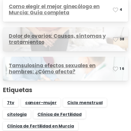
Como elegir el mejor ginecólogo en
4
Murcia: Guía completa
Dolor de ovarios: Causas, síntomas y
3
8
tratamientos
Tamsulosina efectos sexuales en
1
6
hombres: ¿Cómo afecta?
Etiquetas
7tv
cancer-mujer
Ciclo menstrual
citologia
Clínica de Fertilidad
Clínica de Fertilidad en Murcia