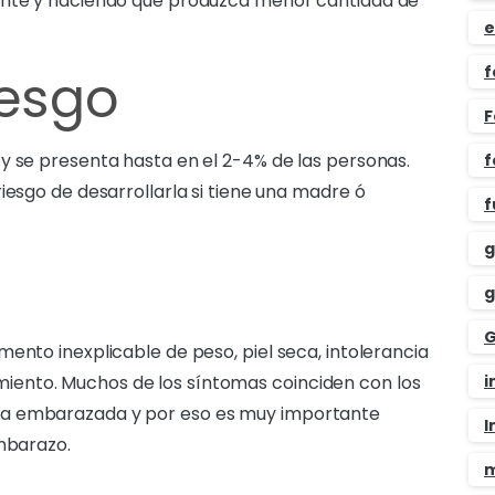
mente y haciendo que produzca menor cantidad de
e
f
iesgo
F
y se presenta hasta en el 2-4% de las personas.
f
iesgo de desarrollarla si tiene una madre ó
f
g
g
G
ento inexplicable de peso, piel seca, intolerancia
eñimiento. Muchos de los síntomas coinciden con los
i
ra embarazada y por eso es muy importante
I
embarazo.
m