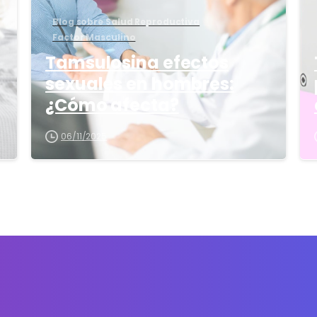
Blog sobre Salud Reproductiva
Factor Masculino
Tamsulosina efectos
sexuales en hombres:
¿Cómo afecta?
06/11/2025