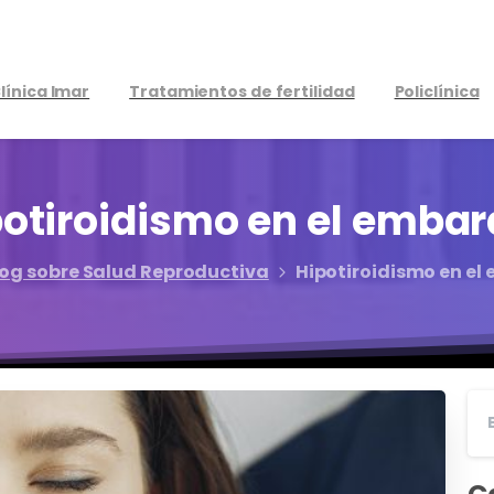
línica Imar
Tratamientos de fertilidad
Policlínica
potiroidismo
en
el
embar
log sobre Salud Reproductiva
Hipotiroidismo en el