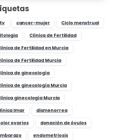
tiquetas
tv
cancer-mujer
Ciclo menstrual
itologia
Clínica de Fertilidad
línica de Fertilidad en Murcia
línica de Fertilidad Murcia
línica de ginecología
línica de ginecología Murcia
línica ginecología Murcia
línica Imar
dismenorrea
olor ovarios
donación de óvulos
mbarazo
endometriosis