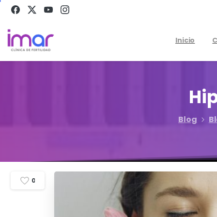
Inicio
C
Hi
Blog
B
0