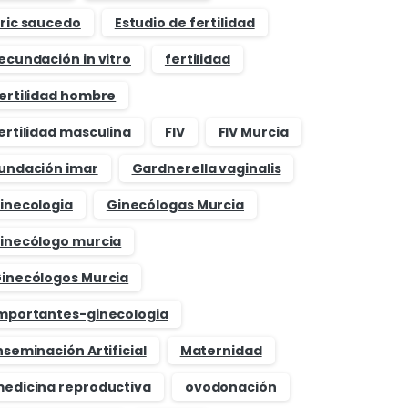
ric saucedo
Estudio de fertilidad
ecundación in vitro
fertilidad
ertilidad hombre
ertilidad masculina
FIV
FIV Murcia
undación imar
Gardnerella vaginalis
inecologia
Ginecólogas Murcia
inecólogo murcia
inecólogos Murcia
mportantes-ginecologia
nseminación Artificial
Maternidad
edicina reproductiva
ovodonación