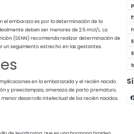
p
P
n el embarazo es por la determinación de la
r
dealmente deben ser menores de 2.5 mUI/L. La
rición (SENN) recomienda realizar determinación de
S
ar un seguimiento estrecho en las gestantes.
S
nes
t
S
omplicaciones en la embarazada y el recién nacido.
sión y preeclampsia, amenaza de parto prematuro,
enor desarrollo intelectual de los recién nacidos.
dio de levotiroxina, que es una hormona tiroidea