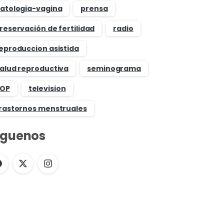
atologia-vagina
prensa
reservación de fertilidad
radio
eproduccion asistida
alud reproductiva
seminograma
OP
television
rastornos menstruales
íguenos