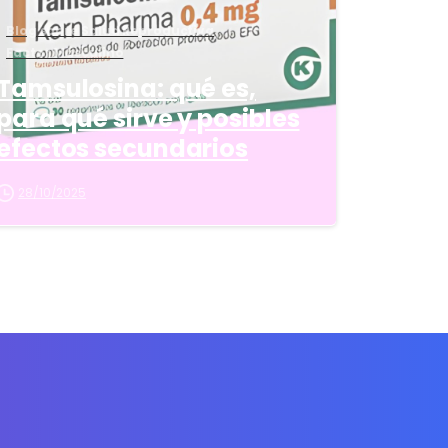
Blog sobre Salud Reproductiva
Factor Masculino
Tamsulosina: qué es,
para qué sirve y posibles
efectos secundarios
28/10/2025