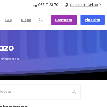
968 21 23 70
Consultas Online
Contacto
Pide cita
FAQ
Blogs
azo
 embarazo