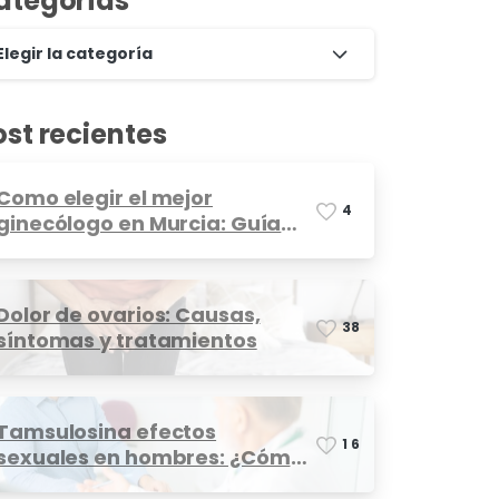
ategorías
Elegir la categoría
ost recientes
Como elegir el mejor
4
ginecólogo en Murcia: Guía
completa
Dolor de ovarios: Causas,
3
8
síntomas y tratamientos
Tamsulosina efectos
1
6
sexuales en hombres: ¿Cómo
afecta?