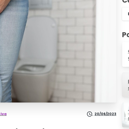
C
P
tiva
20/06/2023