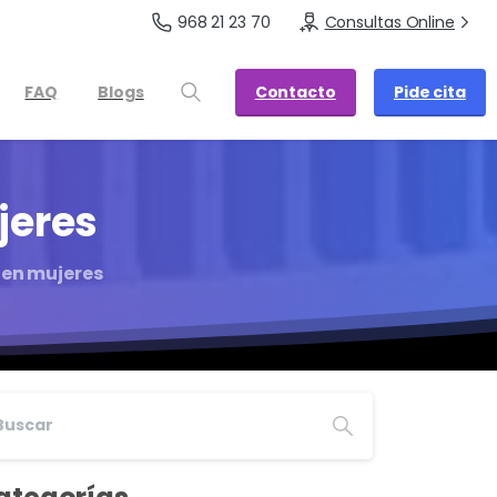
968 21 23 70
Consultas Online
Contacto
Pide cita
FAQ
Blogs
jeres
 en mujeres