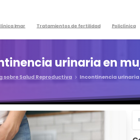
línica Imar
Tratamientos de fertilidad
Policlínica
ntinencia
urinaria
en
mu
g sobre Salud Reproductiva
Incontinencia urinaria