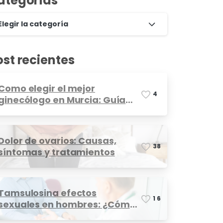
ategorías
Elegir la categoría
ost recientes
Como elegir el mejor
4
ginecólogo en Murcia: Guía
completa
Dolor de ovarios: Causas,
3
8
síntomas y tratamientos
Tamsulosina efectos
1
6
sexuales en hombres: ¿Cómo
afecta?