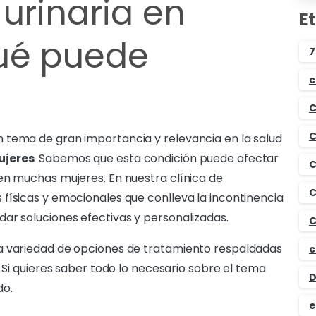
urinaria en
E
qué puede
7
c
C
C
 tema de gran importancia y relevancia en la salud
ujeres
. Sabemos que esta condición puede afectar
C
en muchas mujeres. En nuestra clínica de
C
físicas y emocionales que conlleva la incontinencia
ar soluciones efectivas y personalizadas.
C
a variedad de opciones de tratamiento respaldadas
c
. Si quieres saber todo lo necesario sobre el tema
D
do.
e