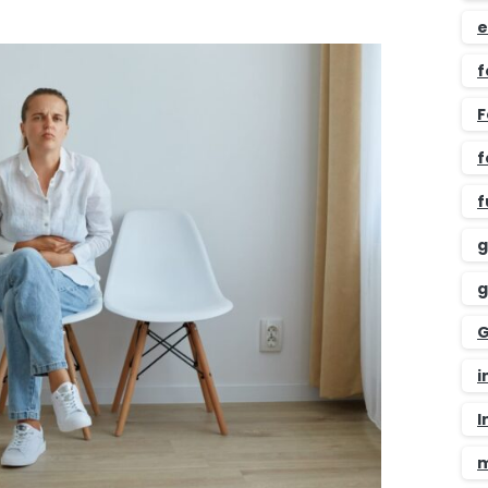
e
f
F
f
f
g
g
G
i
I
m