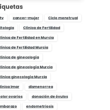
tiquetas
tv
cancer-mujer
Ciclo menstrual
itologia
Clínica de Fertilidad
línica de Fertilidad en Murcia
línica de Fertilidad Murcia
línica de ginecología
línica de ginecología Murcia
línica ginecología Murcia
línica Imar
dismenorrea
olor ovarios
donación de óvulos
mbarazo
endometriosis