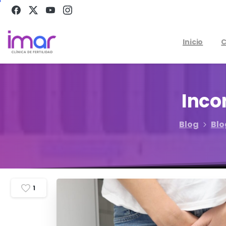
Inicio
C
Inco
Blog
Blo
1