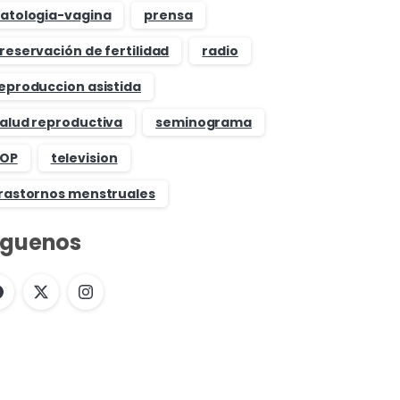
atologia-vagina
prensa
reservación de fertilidad
radio
eproduccion asistida
alud reproductiva
seminograma
OP
television
rastornos menstruales
íguenos