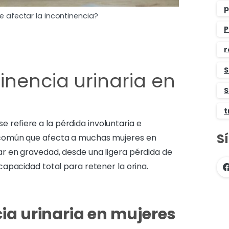
p
afectar la incontinencia?
P
r
S
inencia urinaria en
S
t
se refiere a la pérdida involuntaria e
S
a común que afecta a muchas mujeres en
iar en gravedad, desde una ligera pérdida de
ncapacidad total para retener la orina.
ia urinaria en mujeres