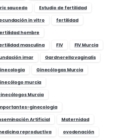
ric saucedo
Estudio de fertilidad
ecundación in vitro
fertilidad
ertilidad hombre
ertilidad masculina
FIV
FIV Murcia
undación imar
Gardnerella vaginalis
inecologia
Ginecólogas Murcia
inecólogo murcia
inecólogos Murcia
mportantes-ginecologia
nseminación Artificial
Maternidad
edicina reproductiva
ovodonación