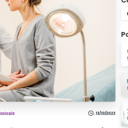
C
P
cología
13/10/2023