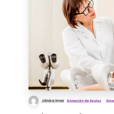
clinica imar
Donación de óvulos
Gine