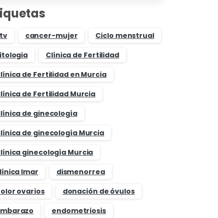
tiquetas
tv
cancer-mujer
Ciclo menstrual
itologia
Clínica de Fertilidad
línica de Fertilidad en Murcia
línica de Fertilidad Murcia
línica de ginecología
línica de ginecología Murcia
línica ginecología Murcia
línica Imar
dismenorrea
olor ovarios
donación de óvulos
mbarazo
endometriosis