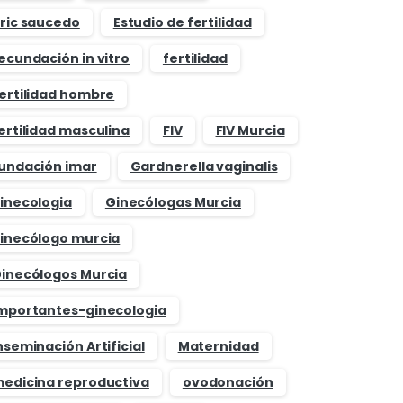
ric saucedo
Estudio de fertilidad
ecundación in vitro
fertilidad
ertilidad hombre
ertilidad masculina
FIV
FIV Murcia
undación imar
Gardnerella vaginalis
inecologia
Ginecólogas Murcia
inecólogo murcia
inecólogos Murcia
mportantes-ginecologia
nseminación Artificial
Maternidad
edicina reproductiva
ovodonación