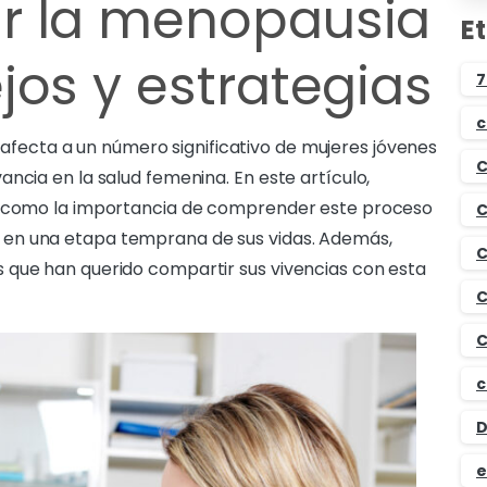
r la menopausia
E
jos y estrategias
7
c
afecta a un número significativo de mujeres jóvenes
C
ncia en la salud femenina. En este artículo,
sí como la importancia de comprender este proceso
C
en una etapa temprana de sus vidas. Además,
C
 que han querido compartir sus vivencias con esta
C
C
c
D
e