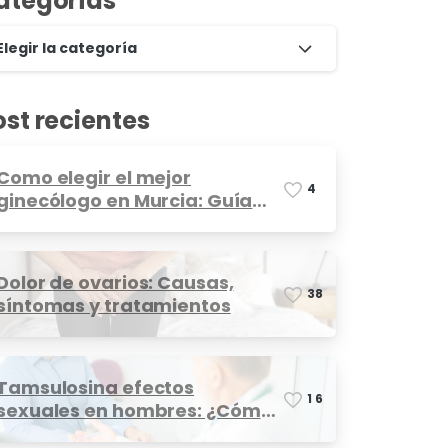
ategorías
Elegir la categoría
ost recientes
Como elegir el mejor
4
ginecólogo en Murcia: Guía
completa
Dolor de ovarios: Causas,
3
8
síntomas y tratamientos
Tamsulosina efectos
1
6
sexuales en hombres: ¿Cómo
afecta?