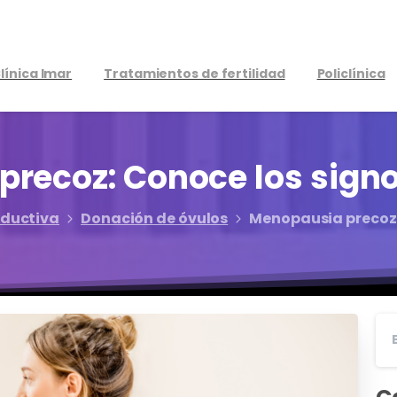
línica Imar
Tratamientos de fertilidad
Policlínica
precoz:
Conoce
los
sign
oductiva
Donación de óvulos
Menopausia precoz: