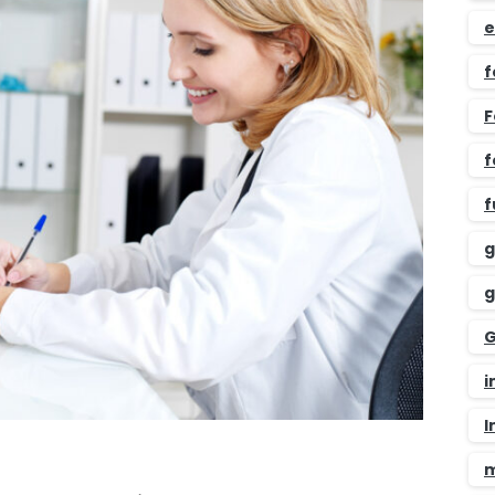
e
f
F
f
f
g
g
G
i
I
m