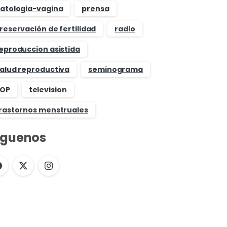
atologia-vagina
prensa
reservación de fertilidad
radio
eproduccion asistida
alud reproductiva
seminograma
OP
television
rastornos menstruales
íguenos