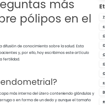
reguntas más
E
bre pólipos en el
7
c
C
C
difusión de conocimiento sobre la salud. Esta
acientes y, por ello, hoy escribimos este artículo
C
 fertilidad.
C
C
 endometrial?
c
D
 capa más interna del útero conteniendo glándulas y
verruga o en forma de un dedo y aunque el tamaño
e