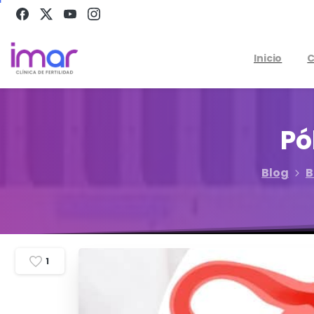
Inicio
C
Pó
Blog
B
1