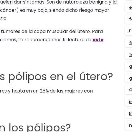
suelen dar síntomas. Son de naturaleza benigna y la
e
n cáncer) es muy baja, siendo dicho riesgo mayor
sia.
f
tumores de la capa muscular del útero. Para
F
 miomas, te recomendamos la lectura de
este
f
f
g
s pólipos en el útero?
g
G
eres y hasta en un 25% de las mujeres con
i
I
 los pólipos?
m