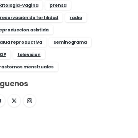
atologia-vagina
prensa
reservación de fertilidad
radio
eproduccion asistida
alud reproductiva
seminograma
OP
television
rastornos menstruales
íguenos