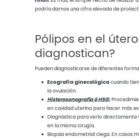
riñón
. Es más, el simple hecho de realizar 
podría darnos una cifra elevada de prolact
Pólipos en el úter
diagnostican?
Pueden diagnosticarse de diferentes forma
Ecografía ginecológica
cuando tiene
la ovulación.
Histerosonografía ó HSG:
Procedimien
en cavidad uterina para hacer más evi
Diagnóstica para verlo directamente y
en la misma cirugía.
Biopsia endometrial ciega. En casos m