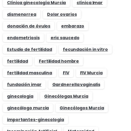
Clínica ginecología Murcia
clínica Imar
dismenorrea
Dolor ovarios
donación de óvulos
embarazo
endometriosis
eric saucedo
Estudio de fertilidad
fecundación in vitro
fertilidad
Fertilidad hombre
fertilidad masculina
FIV
FIV Murcia
fundación imar
Gardnerella vaginalis
ginecologia
Ginecólogas Murcia
ginecólogo murcia
Ginecólogos Murcia
importantes-ginecologia