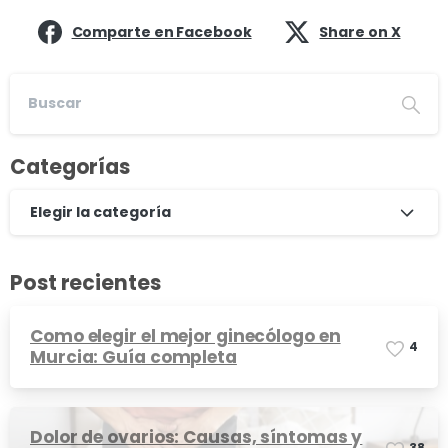
Comparte en Facebook
Share on X
Categorías
Elegir la categoría
Post recientes
Como elegir el mejor ginecólogo en
4
Murcia: Guía completa
Dolor de ovarios: Causas, síntomas y
3
8