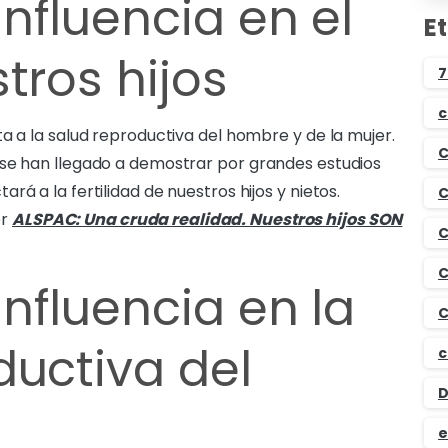
nfluencia en el
E
tros hijos
7
c
a a la salud reproductiva del hombre y de la mujer.
C
 se han llegado a demostrar por grandes estudios
á a la fertilidad de nuestros hijos y nietos.
C
er
ALSPAC: Una cruda realidad. Nuestros hijos SON
C
C
nfluencia en la
C
ductiva del
c
D
e