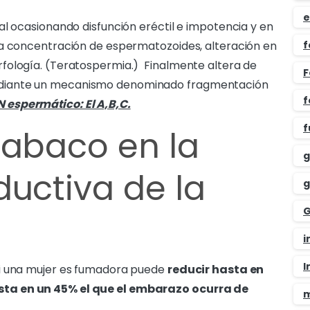
e
al ocasionando disfunción eréctil e impotencia y en
ja concentración de espermatozoides, alteración en
f
fología. (Teratospermia.) Finalmente altera de
F
diante un mecanismo denominado fragmentación
f
 espermático: El A,B,C.
f
tabaco en la
g
ductiva de la
g
G
i
I
si una mujer es fumadora puede
reducir hasta en
ta en un 45% el que el embarazo ocurra de
m