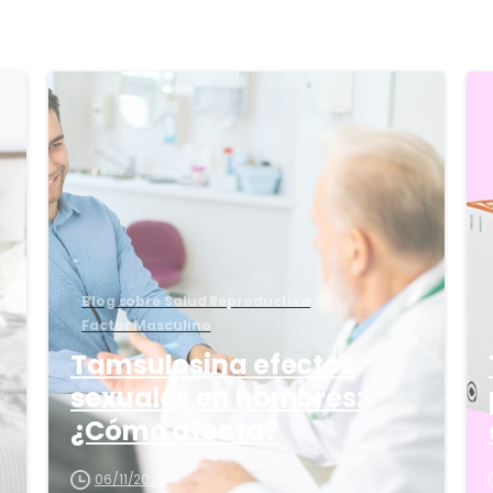
8
1
6
Blog sobre Salud Reproductiva
Factor Masculino
Tamsulosina efectos
sexuales en hombres:
¿Cómo afecta?
06/11/2025