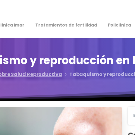
línica Imar
Tratamientos de fertilidad
Policlínica
ismo
y
reproducción
en
obre Salud Reproductiva
Tabaquismo y reproducció