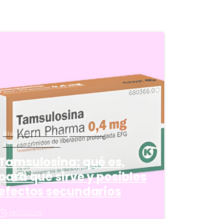
5
Blog sobre Salud Reproductiva
Factor Masculino
Tamsulosina: qué es,
para qué sirve y posibles
efectos secundarios
28/10/2025