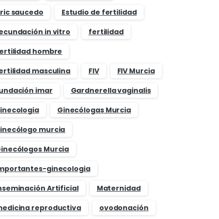
ric saucedo
Estudio de fertilidad
ecundación in vitro
fertilidad
ertilidad hombre
ertilidad masculina
FIV
FIV Murcia
undación imar
Gardnerella vaginalis
inecologia
Ginecólogas Murcia
inecólogo murcia
inecólogos Murcia
mportantes-ginecologia
nseminación Artificial
Maternidad
edicina reproductiva
ovodonación