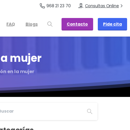
968 21 23 70
Consultas Online
Contacto
Pide cita
FAQ
Blogs
la
mujer
n en la mujer