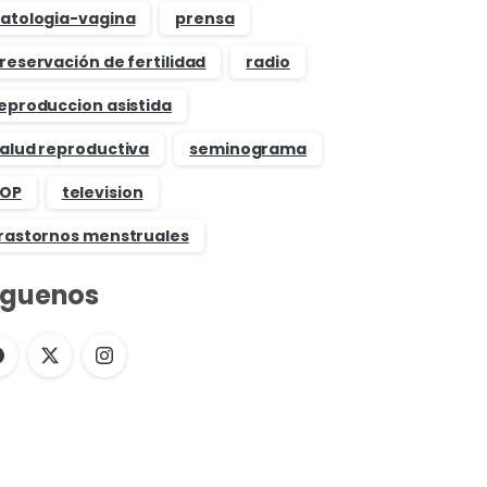
atologia-vagina
prensa
reservación de fertilidad
radio
eproduccion asistida
alud reproductiva
seminograma
OP
television
rastornos menstruales
íguenos