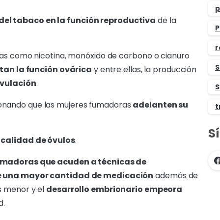
p
del tabaco en la función reproductiva
de la
P
r
ias como nicotina, monóxido de carbono o cianuro
S
tan la función ovárica
y entre ellas, la producción
ovulación
.
S
onando que las mujeres fumadoras
adelanten su
t
S
 calidad de óvulos
.
umadoras que acuden a técnicas de
de una mayor cantidad de medicación
además de
s menor y el
desarrollo embrionario empeora
d.