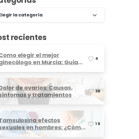
ategorías
Elegir la categoría
ost recientes
Como elegir el mejor
4
ginecólogo en Murcia: Guía
completa
Dolor de ovarios: Causas,
3
8
síntomas y tratamientos
Tamsulosina efectos
1
6
sexuales en hombres: ¿Cómo
afecta?