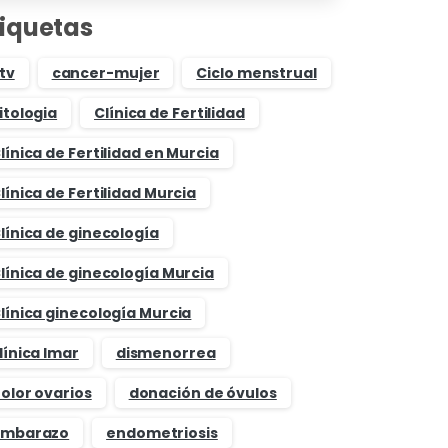
tiquetas
tv
cancer-mujer
Ciclo menstrual
itologia
Clínica de Fertilidad
línica de Fertilidad en Murcia
línica de Fertilidad Murcia
línica de ginecología
línica de ginecología Murcia
línica ginecología Murcia
línica Imar
dismenorrea
olor ovarios
donación de óvulos
mbarazo
endometriosis