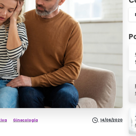
C
P
tiva
Ginecología
14/06/2020