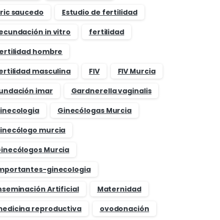
ric saucedo
Estudio de fertilidad
ecundación in vitro
fertilidad
ertilidad hombre
ertilidad masculina
FIV
FIV Murcia
undación imar
Gardnerella vaginalis
inecologia
Ginecólogas Murcia
inecólogo murcia
inecólogos Murcia
mportantes-ginecologia
nseminación Artificial
Maternidad
edicina reproductiva
ovodonación