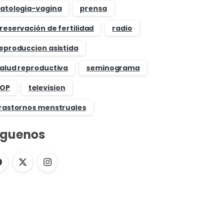
atologia-vagina
prensa
reservación de fertilidad
radio
eproduccion asistida
alud reproductiva
seminograma
OP
television
rastornos menstruales
íguenos