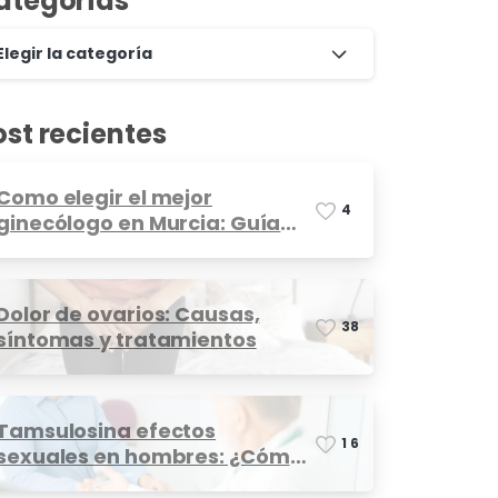
ategorías
Elegir la categoría
ost recientes
Como elegir el mejor
4
ginecólogo en Murcia: Guía
completa
Dolor de ovarios: Causas,
3
8
síntomas y tratamientos
Tamsulosina efectos
1
6
sexuales en hombres: ¿Cómo
afecta?