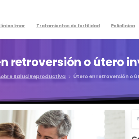
línica Imar
Tratamientos de fertilidad
Policlínica
en
retroversión
o
útero
in
sobre Salud Reproductiva
Útero en retroversión o ú