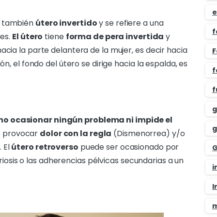
e
o también
útero invertido
y se refiere a una
f
res.
El útero
tiene
forma de pera invertida
y
acia la parte delantera de la mujer, es decir hacia
F
ón, el fondo del útero se dirige hacia la espalda, es
f
f
g
no ocasionar ningún problema ni impide el
g
e provocar
dolor con la regla
(Dismenorrea) y/o
 El
útero retroverso
puede ser ocasionado por
G
sis o las adherencias pélvicas secundarias a un
i
I
m