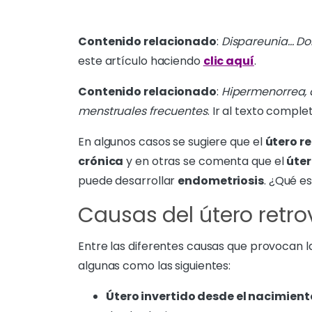
Contenido relacionado
:
Dispareunia… Dol
este artículo haciendo
clic aquí
.
Contenido relacionado
:
Hipermenorrea, 
menstruales frecuentes
. Ir al texto compl
En algunos casos se sugiere que el
útero r
crónica
y en otras se comenta que el
úter
puede desarrollar
endometriosis
. ¿Qué es
Causas del útero retro
Entre las diferentes causas que provocan 
algunas como las siguientes:
Útero invertido desde el nacimient