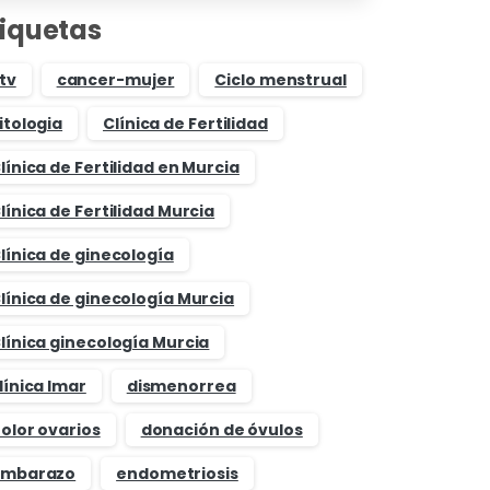
tiquetas
tv
cancer-mujer
Ciclo menstrual
itologia
Clínica de Fertilidad
línica de Fertilidad en Murcia
línica de Fertilidad Murcia
línica de ginecología
línica de ginecología Murcia
línica ginecología Murcia
línica Imar
dismenorrea
olor ovarios
donación de óvulos
mbarazo
endometriosis