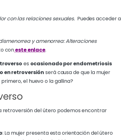
or con las relaciones sexuales.
Puedes acceder a
dismenorrea y amenorrea: Alteraciones
eto con
este enlace
.
etroverso
es
ocasionado por endometriosis
o en retroversión
será causa de que la mujer
 primero, el huevo o la gallina?
verso
la retroversión del útero podemos encontrar
o
: La mujer presenta esta orientación del útero