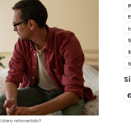
p
P
r
S
S
t
S
 útero retrovertido?