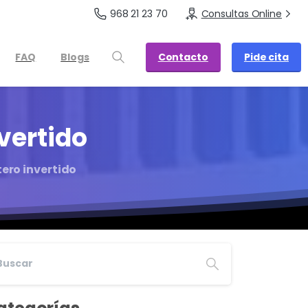
968 21 23 70
Consultas Online
Contacto
Pide cita
FAQ
Blogs
vertido
tero invertido