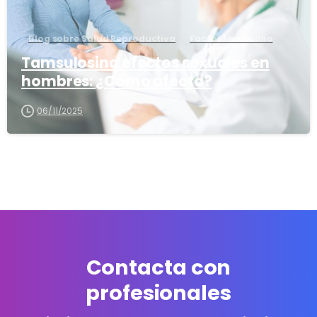
Blog sobre Salud Reproductiva
Factor Masculino
Tamsulosina efectos sexuales en
hombres: ¿Cómo afecta?
06/11/2025
Contacta con
profesionales