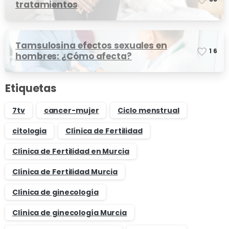
tratamientos
Tamsulosina efectos sexuales en
1
6
hombres: ¿Cómo afecta?
Etiquetas
7tv
cancer-mujer
Ciclo menstrual
citologia
Clínica de Fertilidad
Clínica de Fertilidad en Murcia
Clínica de Fertilidad Murcia
Clínica de ginecología
Clínica de ginecología Murcia