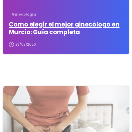
Ginecología
Como elegir el mejor ginecólogo en
Murcia: Guía completa
23/03/2026
3
8