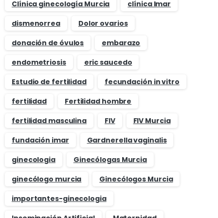
Clínica ginecología Murcia
clínica Imar
dismenorrea
Dolor ovarios
donación de óvulos
embarazo
endometriosis
eric saucedo
Estudio de fertilidad
fecundación in vitro
fertilidad
Fertilidad hombre
fertilidad masculina
FIV
FIV Murcia
fundación imar
Gardnerella vaginalis
ginecologia
Ginecólogas Murcia
ginecólogo murcia
Ginecólogos Murcia
importantes-ginecologia
Inseminación Artificial
Maternidad