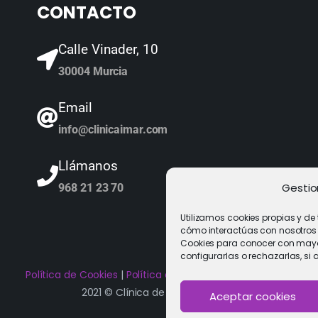
CONTACTO
Calle Vinader, 10
30004 Murcia
Email
info@clinicaimar.com
Llámanos
Gestio
968 21 23 70
Utilizamos cookies propias y de
cómo interactúas con nosotros y 
Cookies para conocer con mayor
configurarlas o rechazarlas, si 
Política de Cookies
|
Política de privacidad
|
Aviso Legal
2021 © Clínica de Fertilidad Imar
Aceptar cookies