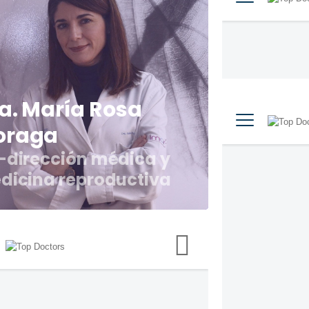
a. María Rosa
oraga
-dirección médica y
dicina reproductiva