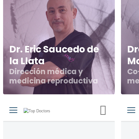
Dr. Eric Saucedo de
Dr
la Llata
M
Dirección médica y
Co
medicina reproductiva
me