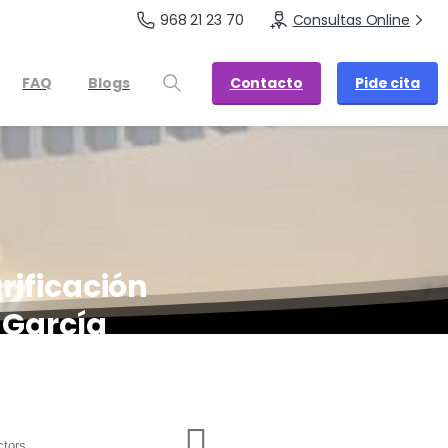
968 21 23 70
Consultas Online
Contacto
Pide cita
FAQ
Blogs
rificación
 García
General y
Digestivo