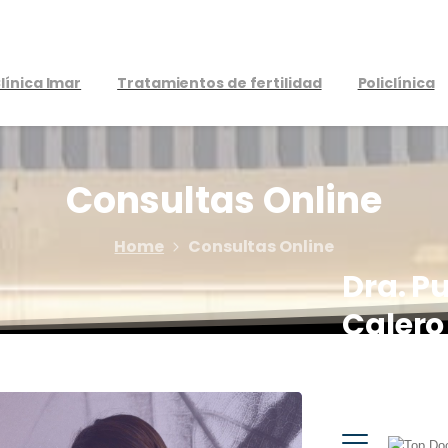
línica Imar
Tratamientos de fertilidad
Policlínica
Consultas
Online
Home
Consultas Online
Dra. Pu
Calero
Cirugía 
Aparato 