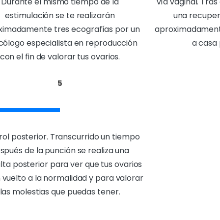
Durante el mismo tiempo de la
vía vaginal. Tra
estimulación se te realizarán
una recupera
ximadamente tres ecografías por un
aproximadamente
cólogo especialista en reproducción
a casa
con el fin de valorar tus ovarios.
5
ol posterior. Transcurrido un tiempo
spués de la punción se realiza una
lta posterior para ver que tus ovarios
vuelto a la normalidad y para valorar
las molestias que puedas tener.