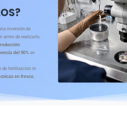
LOS?
una inversión de
 antes de realizarlo.
producción
.
ivencia del 90%
en
de fertilización in
écnicas en fresco
.