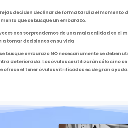
parejas deciden declinar de forma tardía el momento d
momento que se busque un embarazo.
 veces nos sorprendemos de una mala calidad en el 
a a tomar decisiones en su vida
se busque embarazo NO necesariamente se deben util
entra deteriorada. Los óvulos se utilizarán sólo si no
 ofrece el tener óvulos vitrificados es de gran ayuda