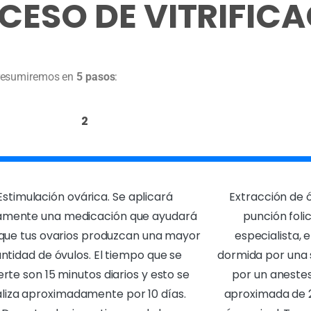
CESO DE VITRIFIC
o resumiremos en
5 pasos
:
2
Estimulación ovárica. Se aplicará
Extracción de 
iamente una medicación que ayudará
punción folic
que tus ovarios produzcan una mayor
especialista, 
ntidad de óvulos. El tiempo que se
dormida por una
ierte son 15 minutos diarios y esto se
por un anestes
aliza aproximadamente por 10 días.
aproximada de 2