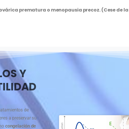
 ovárica prematura o menopausia precoz. (Cese de la
LOS Y
TILIDAD
tratamientos de
eres a preservar su
omo
congelación de