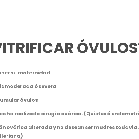
VITRIFICAR ÓVULOS
oner su maternidad
sis moderada ó severa
cumular óvulos
les ha realizado cirugía ovárica. (Quistes ó endometri
ón ovárica alterada y no desean ser madres todavía. 
lleriana)