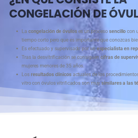
CONGELACIÓN DE ÓVU
La
congelación de óvulos
es un proceso
sencillo
con 
tiempo corto pero que es importante que conozcas bien
Es efectuado y supervisado por un
especialista en re
Tras la desvitrificación se consiguen
cifras de superv
mujeres menores de 35 años.
Los
resultados clínicos
actuales de los procedimientos 
vitro con óvulos vitrificados son muy
similares a las t