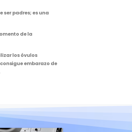
e ser padres; es una
momento de la
izar los óvulos
 se consigue embarazo de
.