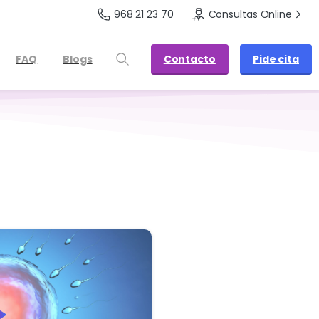
968 21 23 70
Consultas Online
Contacto
Pide cita
FAQ
Blogs