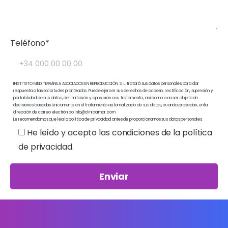
Teléfono*
INSTITUTO MEDITERRÁNEA ASOCIADOS EN REPRODUCCIÓN S. L. tratará sus datos personales para dar
respuesta a las solicitudes planteadas. Puede ejercer sus derechos de acceso, rectificación, supresión y
portabilidad de sus datos, de limitación y oposición a su tratamiento, así como a no ser objeto de
decisiones basadas únicamente en el tratamiento automatizado de sus datos, cuando procedan, en la
dirección de correo electrónico
info@clinicaimar.com
Le recomendamos que lea la
política de privacidad
antes de proporcionarnos sus datos personales.
He leído y acepto las condiciones de la política
de privacidad.