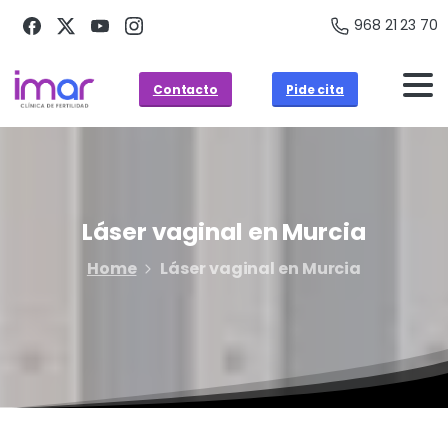
968 21 23 70
Contacto
Pide cita
Láser
vaginal
en
Murcia
Home
Láser vaginal en Murcia