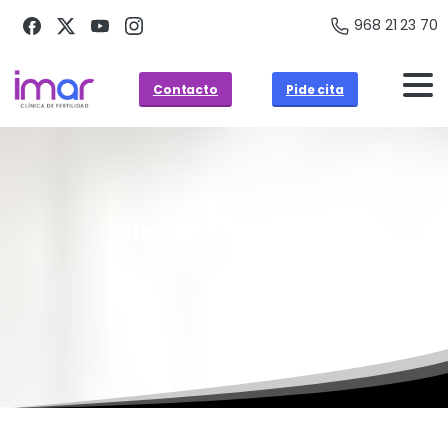
968 21 23 70
Contacto
Pide cita
Blog
Eric
Saucedo
Home
Blog Eric Saucedo