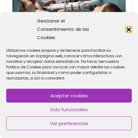
Gestionar el
Consentimiento de las
Blog sobre Salud Reproductiva
Ginecología
Cookies
Pruebas diagnósticas importantes y análisis
especiales
Utilizamos cookies propias y de terceros para facilitar su
Ecografía transvaginal: todo lo
navegación en la página web, conocer cómo interactúas con
que necesitas saber
nosotros y recopilar datos estadísticos. Por favor, lee nuestra
Política de Cookies para conocer con mayor detalle las cookies
06/06/2024
que usamos, su finalidad y como poder configurarlas o
rechazarlas, si así lo considera.
Aceptar cookies
Solo funcionales
Ver preferencias