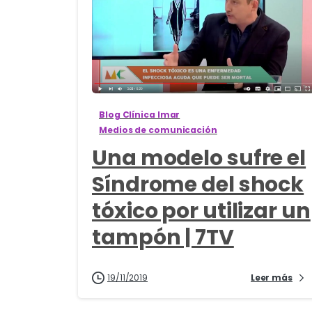
0
Blog Clínica Imar
Medios de comunicación
Una modelo sufre el
Síndrome del shock
tóxico por utilizar un
tampón | 7TV
19/11/2019
Leer más