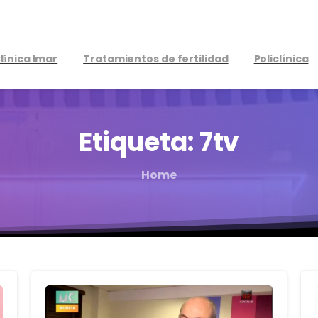
línica Imar
Tratamientos de fertilidad
Policlínica
Etiqueta:
7tv
Home