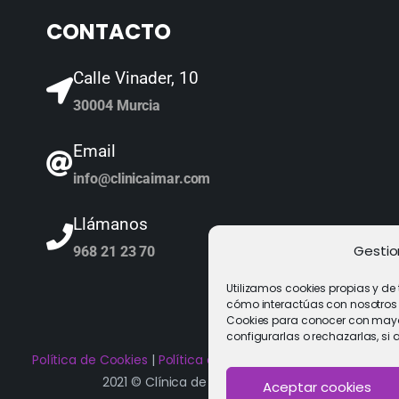
CONTACTO
Calle Vinader, 10
30004 Murcia
Email
info@clinicaimar.com
Llámanos
Gestio
968 21 23 70
Utilizamos cookies propias y de
cómo interactúas con nosotros y 
Cookies para conocer con mayor
configurarlas o rechazarlas, si 
Política de Cookies
|
Política de privacidad
|
Aviso Legal
2021 © Clínica de Fertilidad Imar
Aceptar cookies