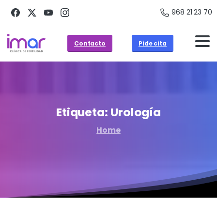
968 21 23 70
Contacto
Pide cita
Etiqueta:
Urología
Home