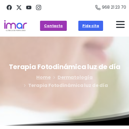
968 21 23 70
Contacto
Pide cita
Terapia
Fotodinámica
luz
de
día
Home
Dermatología
Terapia Fotodinámica luz de día