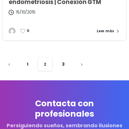
endometriosis | Conexión GTM
15/10/2015
0
Leer más
1
2
3
Contacta con
profesionales
Persiguiendo sueños, sembrando ilusiones