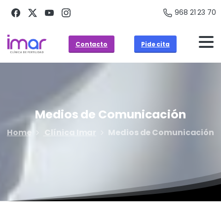
968 21 23 70
Contacto
Pide cita
Medios
de
Comunicación
Home
Clínica Imar
Medios de Comunicación