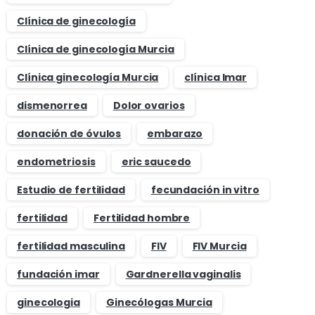
Clínica de ginecología
Clínica de ginecología Murcia
Clínica ginecología Murcia
clínica Imar
dismenorrea
Dolor ovarios
donación de óvulos
embarazo
endometriosis
eric saucedo
Estudio de fertilidad
fecundación in vitro
fertilidad
Fertilidad hombre
fertilidad masculina
FIV
FIV Murcia
fundación imar
Gardnerella vaginalis
ginecologia
Ginecólogas Murcia