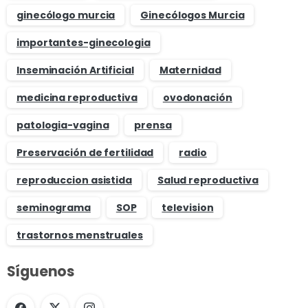
ginecólogo murcia
Ginecólogos Murcia
importantes-ginecologia
Inseminación Artificial
Maternidad
medicina reproductiva
ovodonación
patologia-vagina
prensa
Preservación de fertilidad
radio
reproduccion asistida
Salud reproductiva
seminograma
SOP
television
trastornos menstruales
Síguenos