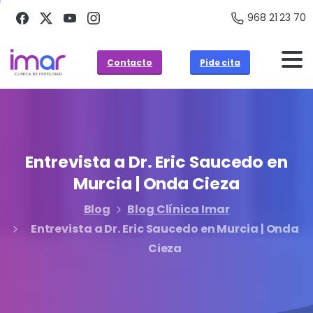
968 21 23 70
Contacto
Pide cita
Entrevista
a
Dr.
Eric
Saucedo
en
Murcia
|
Onda
Cieza
Blog
Blog Clínica Imar
Entrevista a Dr. Eric Saucedo en Murcia | Onda
Cieza