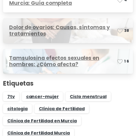
Murcia: Guía completa
Dolor de ovarios: Causas, síntomas y
3
8
tratamientos
Tamsulosina efectos sexuales en
1
6
hombres: ¿Cómo afecta?
Etiquetas
7tv
cancer-mujer
Ciclo menstrual
citologia
Clínica de Fertilidad
Clínica de Fertilidad en Murcia
Clínica de Fertilidad Murcia