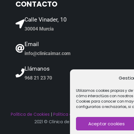
CONTACTO
Calle Vinader, 10
30004 Murcia
Email
info@clinicaimar.com
Llámanos
Gestio
968 21 23 70
Utilizamos cookies propias y de
cómo interactúas con nosotros y 
Cookies para conocer con mayor
configurarlas o rechazarlas, si 
Política de Cookies
|
Política de privacidad
|
Aviso Legal
2021 © Clínica de Fertilidad Imar
Aceptar cookies