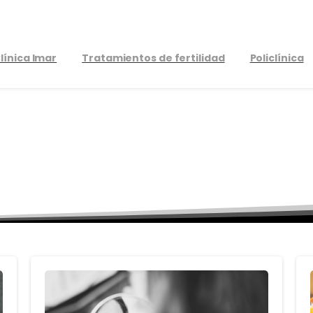
línica Imar
Tratamientos de fertilidad
Policlínica
rtfolio
categories:
Nutric
Home