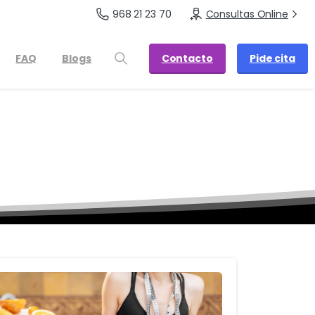
968 21 23 70
Consultas Online
Contacto
Pide cita
FAQ
Blogs
ión