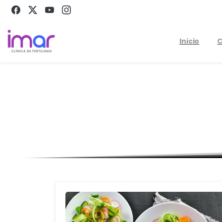
Inicio
C
Po