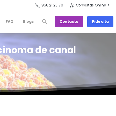
968 21 23 70
Consultas Online
Contacto
Pide cita
FAQ
Blogs
cinoma
de
canal
noma de canal anal