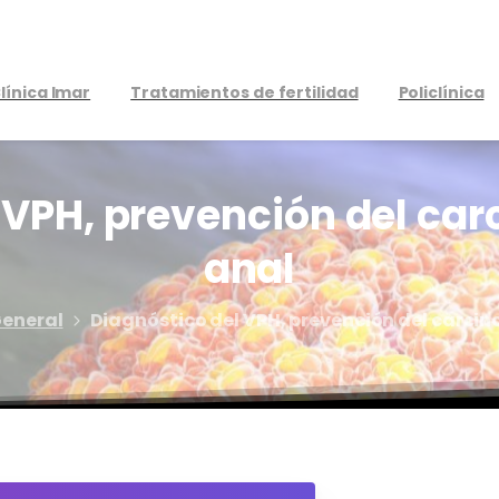
línica Imar
Tratamientos de fertilidad
Policlínica
VPH,
prevención
del
car
anal
General
Diagnóstico del VPH, prevención del carci