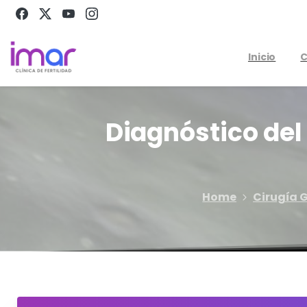
Inicio
C
Diagnóstico
del
Home
Cirugía 