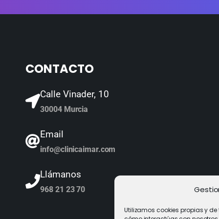
CONTACTO
Calle Vinader, 10
30004 Murcia
Email
info@clinicaimar.com
Llámanos
Gestio
968 21 23 70
Utilizamos cookies propias y de
cómo interactúas con nosotros y 