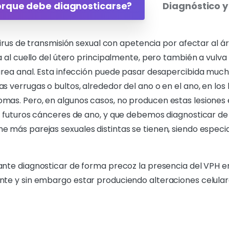
orque debe diagnosticarse?
Diagnóstico y
rus de transmisión sexual con apetencia por afectar al áre
a al cuello del útero principalmente, pero también a vulva
área anal. Esta infección puede pasar desapercibida much
 verrugas o bultos, alrededor del ano o en el ano, en los
mas. Pero, en algunos casos, no producen estas lesiones e
de futuros cánceres de ano, y que debemos diagnosticar d
e más parejas sexuales distintas se tienen, siendo espec
tante diagnosticar de forma precoz la presencia del VPH e
nte y sin embargo estar produciendo alteraciones celulare