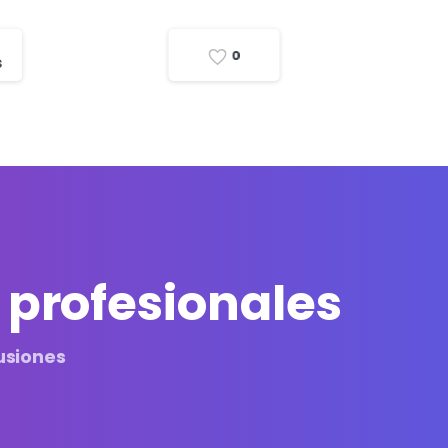
0
s
 profesionales
usiones