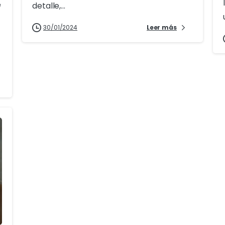
e
detalle,...
30/01/2024
Leer más