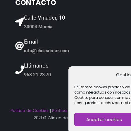
CONTACTO
Calle Vinader, 10
30004 Murcia
Email
info@clinicaimar.com
Llámanos
Gestio
968 21 23 70
Utilizamos cookies propias y de
cómo interactúas con nosotros y 
Cookies para conocer con mayor
configurarlas o rechazarlas, si 
Política de Cookies
|
Política de privacidad
|
Aviso Legal
2021 © Clínica de Fertilidad Imar
Aceptar cookies