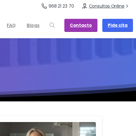
968 21 23 70
Consultas Online
Contacto
Pide cita
FAQ
Blogs