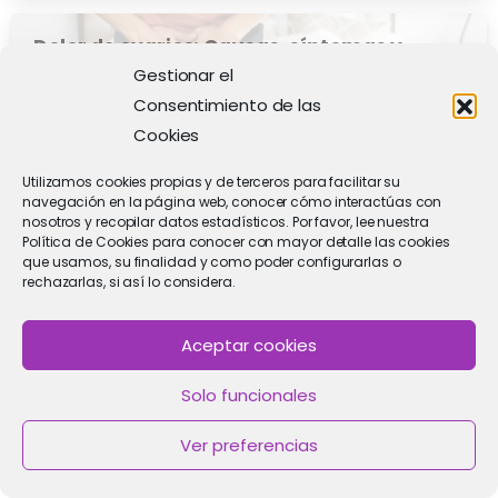
Dolor de ovarios: Causas, síntomas y
3
8
tratamientos
Gestionar el
Consentimiento de las
Cookies
Tamsulosina efectos sexuales en
1
6
hombres: ¿Cómo afecta?
Utilizamos cookies propias y de terceros para facilitar su
navegación en la página web, conocer cómo interactúas con
nosotros y recopilar datos estadísticos. Por favor, lee nuestra
Política de Cookies para conocer con mayor detalle las cookies
Etiquetas
que usamos, su finalidad y como poder configurarlas o
rechazarlas, si así lo considera.
7tv
cancer-mujer
Ciclo menstrual
Aceptar cookies
citologia
Clínica de Fertilidad
Clínica de Fertilidad en Murcia
Solo funcionales
Clínica de Fertilidad Murcia
Ver preferencias
Clínica de ginecología