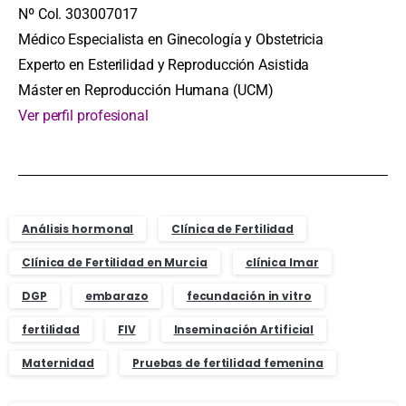
Nº Col. 303007017
Médico Especialista en Ginecología y Obstetricia
Experto en Esterilidad y Reproducción Asistida
Máster en Reproducción Humana (UCM)
Ver perfil profesional
Análisis hormonal
Clínica de Fertilidad
Clínica de Fertilidad en Murcia
clínica Imar
DGP
embarazo
fecundación in vitro
fertilidad
FIV
Inseminación Artificial
Maternidad
Pruebas de fertilidad femenina