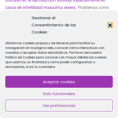
utilizado en la reproducción asistida, especialmente en
casos de infertilidad masculina severa.
Problemas como
una baja concentración de espermatozoides, movilidad
Gestionar el
reducida o anomalías en la morfología espermática
Consentimiento de las
pueden hacer que otras técnicas de fertilización sean
Cookies
menos efectivas.
Utilizamos cookies propias y de terceros para facilitar su
navegación en la página web, conocer cómo interactúas con
En estos casos, la ICSI ofrece una solución eficiente al
nosotros y recopilar datos estadísticos. Por favor, lee nuestra
permitir la fertilización incluso con un solo
Política de Cookies para conocer con mayor detalle las cookies
que usamos, su finalidad y como poder configurarlas o
espermatozoide funcional.
rechazarlas, si así lo considera.
Cabe destacar que la ICSI se diferencia de otros métodos
Aceptar cookies
de
fecundación in vitro (FIV)
por su enfoque directo en la
inseminación del óvulo.
Solo funcionales
En la ICSI,
el proceso comienza con la estimulación
Ver preferencias
ovárica de la mujer
para obtener múltiples óvulos
maduros.
Estos óvulos se extraen
mediante una