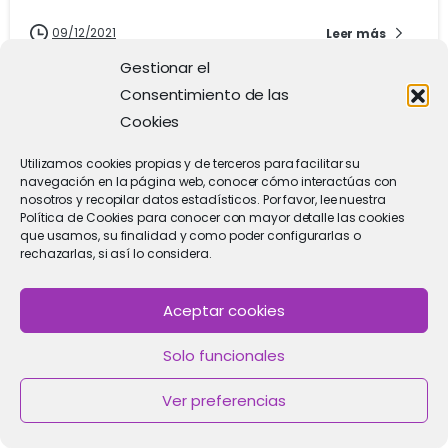
09/12/2021
Leer más
Gestionar el
Consentimiento de las
Cookies
Utilizamos cookies propias y de terceros para facilitar su
navegación en la página web, conocer cómo interactúas con
nosotros y recopilar datos estadísticos. Por favor, lee nuestra
Política de Cookies para conocer con mayor detalle las cookies
que usamos, su finalidad y como poder configurarlas o
rechazarlas, si así lo considera.
Aceptar cookies
3
Solo funcionales
Donación de óvulos
Ver preferencias
Qué es el cáncer de tiroides