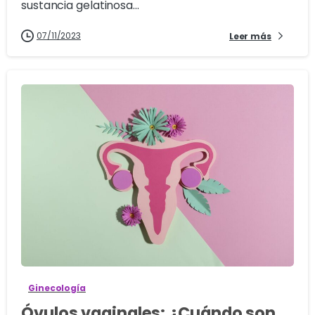
sustancia gelatinosa...
07/11/2023
Leer más
2
Ginecología
Óvulos vaginales: ¿Cuándo son