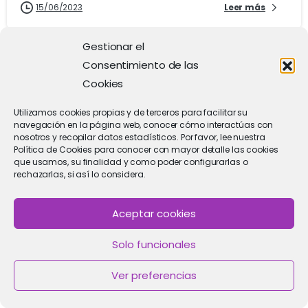
15/06/2023
Leer más
Gestionar el
Consentimiento de las
Cookies
Utilizamos cookies propias y de terceros para facilitar su
navegación en la página web, conocer cómo interactúas con
nosotros y recopilar datos estadísticos. Por favor, lee nuestra
Política de Cookies para conocer con mayor detalle las cookies
que usamos, su finalidad y como poder configurarlas o
rechazarlas, si así lo considera.
2
Aceptar cookies
Solo funcionales
Ginecología
¿Cómo es el sangrado de
Ver preferencias
implantación?