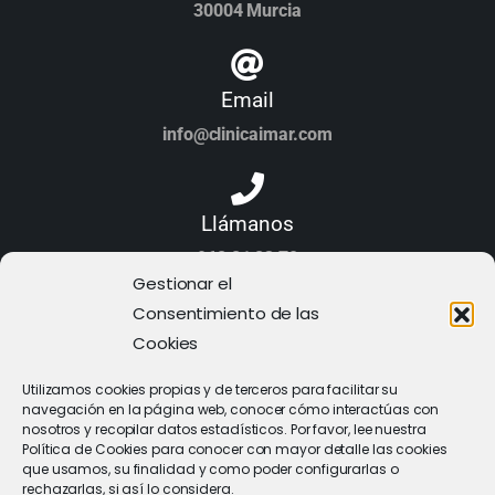
30004 Murcia
Email
info@clinicaimar.com
Llámanos
968 21 23 70
Gestionar el
Consentimiento de las
Cookies
Utilizamos cookies propias y de terceros para facilitar su
navegación en la página web, conocer cómo interactúas con
nosotros y recopilar datos estadísticos. Por favor, lee nuestra
Política de Cookies para conocer con mayor detalle las cookies
que usamos, su finalidad y como poder configurarlas o
rechazarlas, si así lo considera.