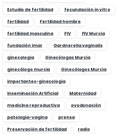
Estudio de fertilidad
fecundación in vitro
fertilidad
Fertilidad hombre
fertilidad masculina
FIV
FIV Murcia
fundación imar
Gardnerella vaginalis
ginecologia
Ginecólogas Murcia
ginecólogo murcia
Ginecólogos Murcia
importantes-ginecologia
Inseminación Artificial
Maternidad
medicina reproductiva
ovodonación
patologia-vagina
prensa
Preservación de fertilidad
radio