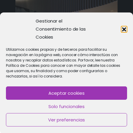
Gestionar el
Consentimiento de las
Cookies
Utilizamos cookies propias y de terceros para facilitar su
navegación en la página web, conocer cómo interactúas con
nosotros y recopilar datos estadísticos. Por favor, lee nuestra
PIDE CITA
Política de Cookies para conocer con mayor detalle las cookies
que usamos, su finalidad y como poder configurarlas o
Solicitar cita con un especialista
rechazarlas, si así lo considera.
Aceptar cookies
Política de Cookies
|
Política de privacidad
|
Aviso Legal
Solo funcionales
2021 © Clínica de Fertilidad Imar
Ver preferencias