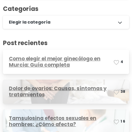
Categorías
Elegir la categoría
Post recientes
Como elegir el mejor ginecólogo en
4
Murcia: Guía completa
Dolor de ovarios: Causas, síntomas y
3
8
tratamientos
Tamsulosina efectos sexuales en
1
6
hombres: ¿Cómo afecta?