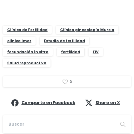
Clínica de Fertilidad
Clínica ginecología Murcia
clínica Imar
Estudio de fertilidad
fecundación in vitro
fertilidad
FIV
Salud reproductiva
0
Comparte en Facebook
Share on X