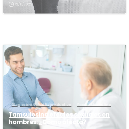
12/11/2025
1
6
Blog sobre Salud Reproductiva
Factor Masculino
Tamsulosina efectos sexuales en
hombres: ¿Cómo afecta?