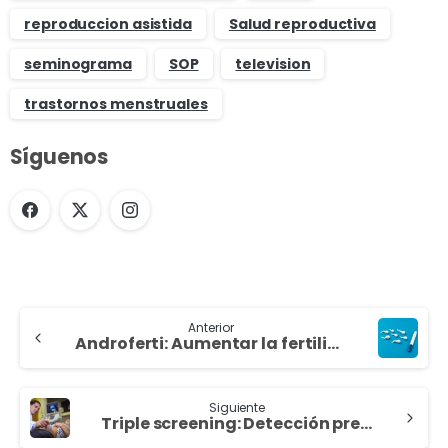
reproduccion asistida
Salud reproductiva
seminograma
SOP
television
trastornos menstruales
Síguenos
Anterior
Androferti: Aumentar la fertilidad masculina
Siguiente
Triple screening: Detección precoz de anomalías genéticas