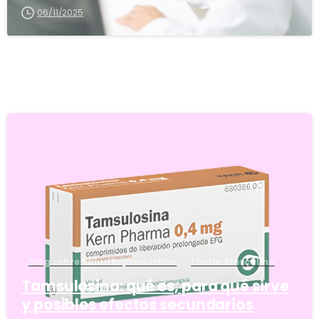
06/11/2025
5
Blog sobre Salud Reproductiva
Factor Masculino
Tamsulosina: qué es, para qué sirve
y posibles efectos secundarios