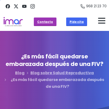
968 21 23 70
Contacto
Pide cita
¿Es
más
fácil
quedarse
embarazada
después
de
una
FIV?
Blog
Blog sobre Salud Reproductiva
¿Es más fácil quedarse embarazada después
de una FIV?