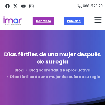
968 21 23 70
Contacto
Pide cita
Días
fértiles
de
una
mujer
después
de
su
regla
Blog
Blog sobre Salud Reproductiva
Días fértiles de una mujer después de su regla