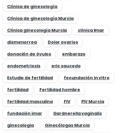
Clínica de ginecología
Clínica de ginecología Murcia
Clínica ginecología Murcia
clínica Imar
dismenorrea
Dolor ovarios
donación de óvulos
embarazo
endometriosis
eric saucedo
Estudio de fertilidad
fecundación in vitro
fertilidad
Fertilidad hombre
fertilidad masculina
FIV
FIV Murcia
fundación imar
Gardnerella vaginalis
ginecologia
Ginecólogas Murcia