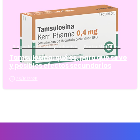
Blog sobre Salud Reproductiva
Factor Masculino
Tamsulosina: qué es, para qué sirve
y posibles efectos secundarios
28/10/2025