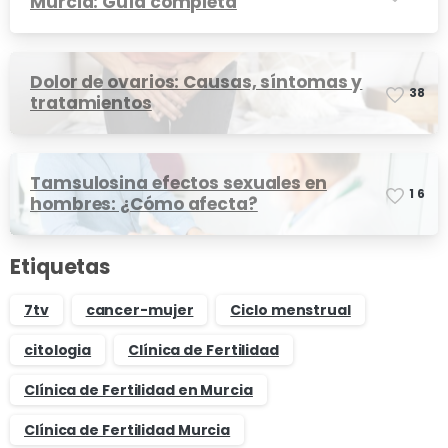
Murcia: Guía completa
Dolor de ovarios: Causas, síntomas y
3
8
tratamientos
Tamsulosina efectos sexuales en
1
6
hombres: ¿Cómo afecta?
Etiquetas
7tv
cancer-mujer
Ciclo menstrual
citologia
Clínica de Fertilidad
Clínica de Fertilidad en Murcia
Clínica de Fertilidad Murcia