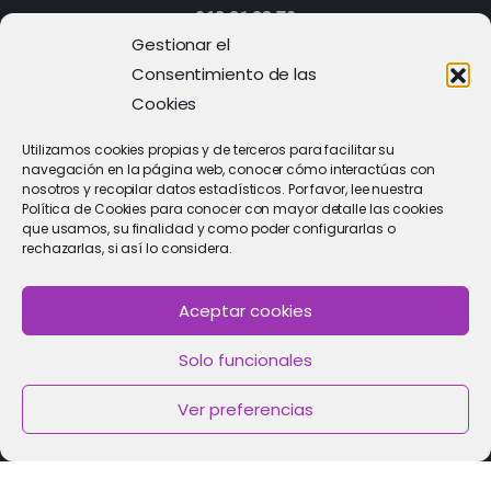
968 21 23 70
Gestionar el
Consentimiento de las
Cookies
Utilizamos cookies propias y de terceros para facilitar su
navegación en la página web, conocer cómo interactúas con
nosotros y recopilar datos estadísticos. Por favor, lee nuestra
Política de Cookies para conocer con mayor detalle las cookies
que usamos, su finalidad y como poder configurarlas o
rechazarlas, si así lo considera.
Aceptar cookies
PIDE CITA
Solo funcionales
Solicitar cita con un especialista
Ver preferencias
Política de Cookies
|
Política de privacidad
|
Aviso Legal