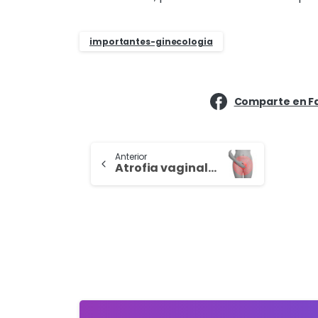
importantes-ginecologia
Comparte en F
Anterior
Atrofia vaginal… ¿Por qué vivirla en silencio?