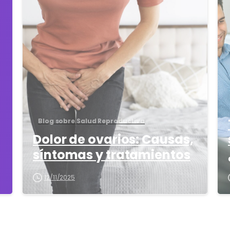
4
3
8
Blog sobre Salud Reproductiva
Dolor de ovarios: Causas,
síntomas y tratamientos
12/11/2025