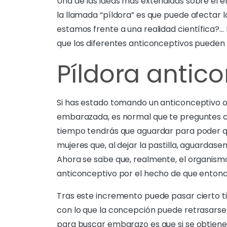
Una de las ideas más extendidas sobre el 
la llamada “píldora” es que puede afectar la 
estamos frente a una realidad científica?…
que los diferentes anticonceptivos pueden te
Píldora antic
Si has estado tomando un anticonceptivo o
embarazada, es normal que te preguntes co
tiempo tendrás que aguardar para poder 
mujeres que, al dejar la pastilla, aguardas
Ahora se sabe que, realmente, el organism
anticonceptivo por el hecho de que enton
Tras este incremento puede pasar cierto ti
con lo que la concepción puede retrasarse
para buscar embarazo es que si se obtien