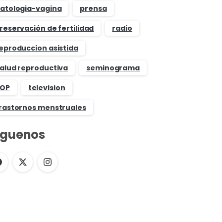
atologia-vagina
prensa
reservación de fertilidad
radio
eproduccion asistida
alud reproductiva
seminograma
OP
television
rastornos menstruales
íguenos