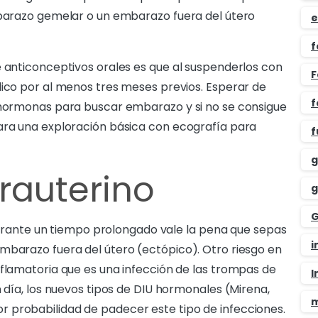
mbarazo gemelar o un embarazo fuera del útero
e
f
e anticonceptivos orales es que al suspenderlos con
F
lico por al menos tres meses previos. Esperar de
f
s hormonas para buscar embarazo y si no se consigue
para una exploración básica con ecografía para
f
g
trauterino
g
G
o durante un tiempo prolongado vale la pena que sepas
i
mbarazo fuera del útero (ectópico). Otro riesgo en
nflamatoria que es una infección de las trompas de
I
n día, los nuevos tipos de DIU hormonales (Mirena,
m
 probabilidad de padecer este tipo de infecciones.