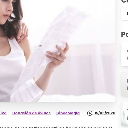
C
P
tiva
Donación de óvulos
Ginecología
15/06/2020