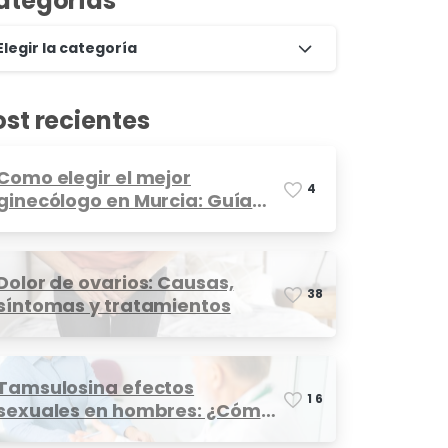
ategorías
Elegir la categoría
ost recientes
Como elegir el mejor
4
ginecólogo en Murcia: Guía
completa
Dolor de ovarios: Causas,
3
8
síntomas y tratamientos
Tamsulosina efectos
1
6
sexuales en hombres: ¿Cómo
afecta?