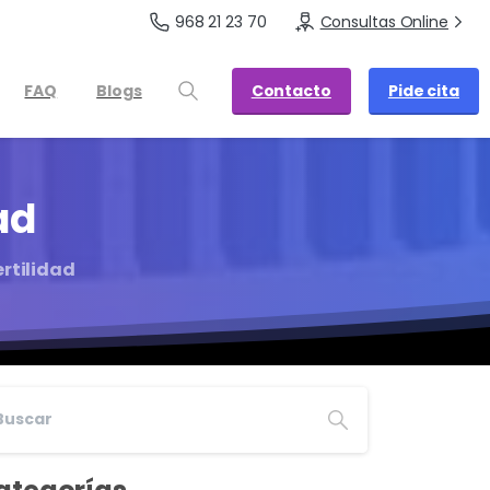
968 21 23 70
Consultas Online
Contacto
Pide cita
FAQ
Blogs
ad
ertilidad