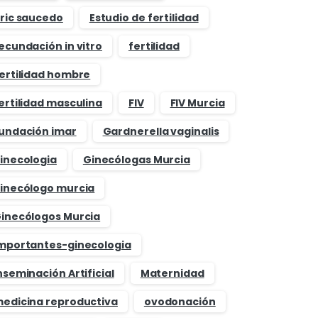
ric saucedo
Estudio de fertilidad
ecundación in vitro
fertilidad
ertilidad hombre
ertilidad masculina
FIV
FIV Murcia
undación imar
Gardnerella vaginalis
inecologia
Ginecólogas Murcia
inecólogo murcia
inecólogos Murcia
mportantes-ginecologia
nseminación Artificial
Maternidad
edicina reproductiva
ovodonación