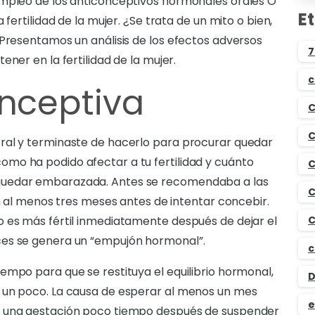
empleo de los anticonceptivos hormonales orales O
E
fertilidad de la mujer. ¿Se trata de un mito o bien,
 Presentamos un análisis de los efectos adversos
7
ner en la fertilidad de la mujer.
c
onceptiva
C
C
ral y terminaste de hacerlo para procurar quedar
mo ha podido afectar a tu fertilidad y cuánto
C
quedar embarazada. Antes se recomendaba a las
C
en al menos tres meses antes de intentar concebir.
o es más fértil inmediatamente después de dejar el
C
ces se genera un “empujón hormonal”.
c
empo para que se restituya el equilibrio hormonal,
D
 un poco. La causa de esperar al menos un mes
e
e una gestación poco tiempo después de suspender