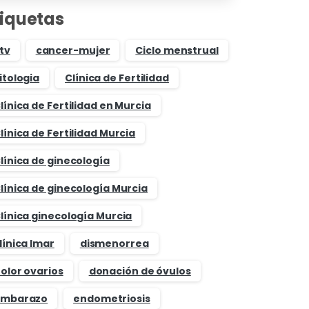
tiquetas
tv
cancer-mujer
Ciclo menstrual
itologia
Clínica de Fertilidad
línica de Fertilidad en Murcia
línica de Fertilidad Murcia
línica de ginecología
línica de ginecología Murcia
línica ginecología Murcia
línica Imar
dismenorrea
olor ovarios
donación de óvulos
mbarazo
endometriosis