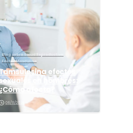
1
6
Blog sobre Salud Reproductiva
Factor Masculino
Tamsulosina efectos
sexuales en hombres:
¿Cómo afecta?
06/11/2025