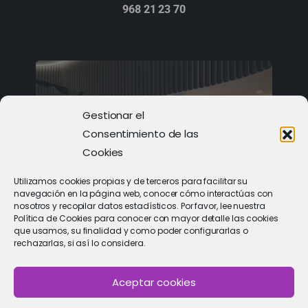
968 21 23 70
Gestionar el
Consentimiento de las
Cookies
Utilizamos cookies propias y de terceros para facilitar su
navegación en la página web, conocer cómo interactúas con
nosotros y recopilar datos estadísticos. Por favor, lee nuestra
PIDE CITA
Política de Cookies para conocer con mayor detalle las cookies
que usamos, su finalidad y como poder configurarlas o
Solicitar cita con un especialista
rechazarlas, si así lo considera.
Aceptar cookies
Política de Cookies
|
Política de privacidad
|
Aviso Legal