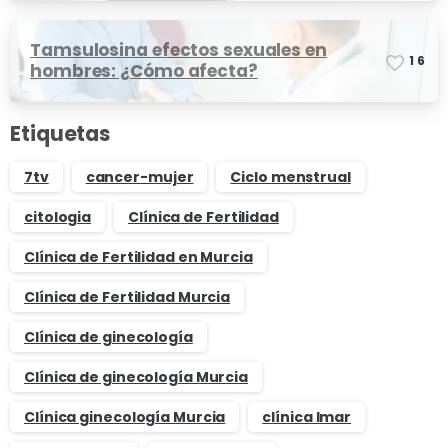
Tamsulosina efectos sexuales en
1
6
hombres: ¿Cómo afecta?
Etiquetas
7tv
cancer-mujer
Ciclo menstrual
citologia
Clínica de Fertilidad
Clínica de Fertilidad en Murcia
Clínica de Fertilidad Murcia
Clínica de ginecología
Clínica de ginecología Murcia
Clínica ginecología Murcia
clínica Imar