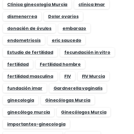
Clínica ginecología Murcia
clínica Imar
dismenorrea
Dolor ovarios
donación de óvulos
embarazo
endometriosis
eric saucedo
Estudio de fertilidad
fecundación in vitro
fertilidad
Fertilidad hombre
fertilidad masculina
FIV
FIV Murcia
fundación imar
Gardnerella vaginalis
ginecologia
Ginecólogas Murcia
ginecólogo murcia
Ginecólogos Murcia
importantes-ginecologia