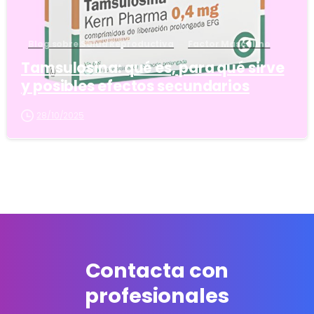
Blog sobre Salud Reproductiva
Factor Masculino
Tamsulosina: qué es, para qué sirve
y posibles efectos secundarios
28/10/2025
Contacta con
profesionales