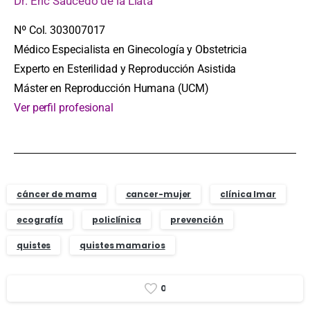
Dr. Eric Saucedo de la Llata
Nº Col. 303007017
Médico Especialista en Ginecología y Obstetricia
Experto en Esterilidad y Reproducción Asistida
Máster en Reproducción Humana (UCM)
Ver perfil profesional
cáncer de mama
cancer-mujer
clínica Imar
ecografía
policlínica
prevención
quistes
quistes mamarios
0