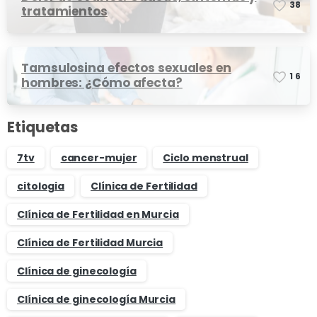
3
8
tratamientos
Tamsulosina efectos sexuales en
1
6
hombres: ¿Cómo afecta?
Etiquetas
7tv
cancer-mujer
Ciclo menstrual
citologia
Clínica de Fertilidad
Clínica de Fertilidad en Murcia
Clínica de Fertilidad Murcia
Clínica de ginecología
Clínica de ginecología Murcia