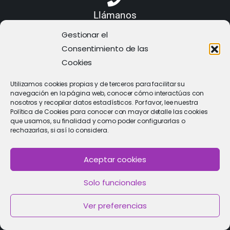
Llámanos
968 21 23 70
Gestionar el
Consentimiento de las
Cookies
Utilizamos cookies propias y de terceros para facilitar su
navegación en la página web, conocer cómo interactúas con
nosotros y recopilar datos estadísticos. Por favor, lee nuestra
Política de Cookies para conocer con mayor detalle las cookies
que usamos, su finalidad y como poder configurarlas o
rechazarlas, si así lo considera.
Aceptar cookies
Solo funcionales
PIDE CITA
Solicitar cita con un especialista
Ver preferencias