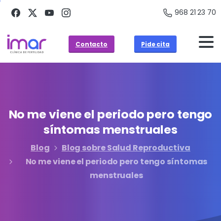
968 21 23 70
Contacto
Pide cita
No
me
viene
el
periodo
pero
tengo
síntomas
menstruales
Blog
Blog sobre Salud Reproductiva
No me viene el periodo pero tengo síntomas
menstruales