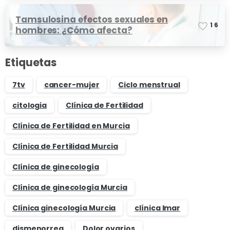
Tamsulosina efectos sexuales en
1
6
hombres: ¿Cómo afecta?
Etiquetas
7tv
cancer-mujer
Ciclo menstrual
citologia
Clínica de Fertilidad
Clínica de Fertilidad en Murcia
Clínica de Fertilidad Murcia
Clínica de ginecología
Clínica de ginecología Murcia
Clínica ginecología Murcia
clínica Imar
dismenorrea
Dolor ovarios