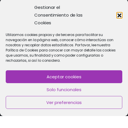
968 21 23 70
Gestionar el
Consentimiento de las
Cookies
Utilizamos cookies propias y de terceros para facilitar su
navegación en la página web, conocer cómo interactúas con
nosotros y recopilar datos estadísticos. Por favor, lee nuestra
Política de Cookies para conocer con mayor detalle las cookies
que usamos, su finalidad y como poder configurarlas o
rechazarlas, si así lo considera.
Aceptar cookies
PIDE CITA
Solo funcionales
Solicitar cita con un especialista
Ver preferencias
Política de Cookies
|
Política de privacidad
|
Aviso Legal