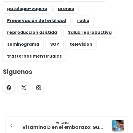
patologia-vagina
prensa
Preservación de fertilidad
radio
reproduccion asistida
Salud reproductiva
seminograma
SOP
television
trastornos menstruales
Síguenos
Anterior
Vitamina D en el embarazo: Guía para futuras mamás