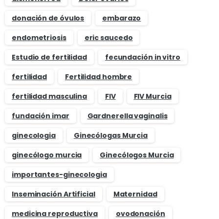
donación de óvulos
embarazo
endometriosis
eric saucedo
Estudio de fertilidad
fecundación in vitro
fertilidad
Fertilidad hombre
fertilidad masculina
FIV
FIV Murcia
fundación imar
Gardnerella vaginalis
ginecologia
Ginecólogas Murcia
ginecólogo murcia
Ginecólogos Murcia
importantes-ginecologia
Inseminación Artificial
Maternidad
medicina reproductiva
ovodonación