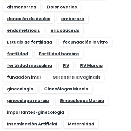
dismenorrea
Dolor ovarios
donación de óvulos
embarazo
endometriosis
eric saucedo
Estudio de fertilidad
fecundación in vitro
fertilidad
Fertilidad hombre
fertilidad masculina
FIV
FIV Murcia
fundación imar
Gardnerella vaginalis
ginecologia
Ginecólogas Murcia
ginecólogo murcia
Ginecólogos Murcia
importantes-ginecologia
Inseminación Artificial
Maternidad