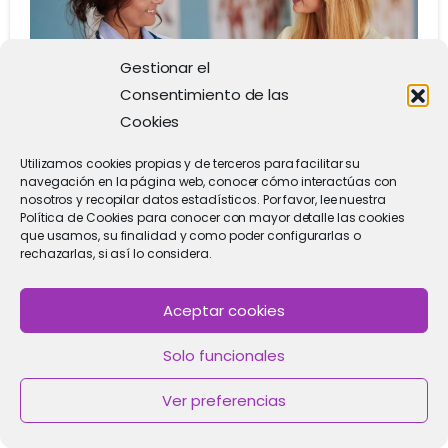
Gestionar el
Consentimiento de las
Cookies
1
Utilizamos cookies propias y de terceros para facilitar su
navegación en la página web, conocer cómo interactúas con
nosotros y recopilar datos estadísticos. Por favor, lee nuestra
Blog sobre Salud Reproductiva
Donación de óvulos
Política de Cookies para conocer con mayor detalle las cookies
que usamos, su finalidad y como poder configurarlas o
¿Cuántas veces se puede
rechazarlas, si así lo considera.
donar óvulos en España?
Aceptar cookies
¿Cuántas donaciones de óvulos son aceptables?
En el ámbito de la reproducción asistida, la
Solo funcionales
donación de óvulos desempeña un papel crucial
Ver preferencias
al ofrecer esperanza a muchas parejas que
enfrentan dificultades para concebir de forma