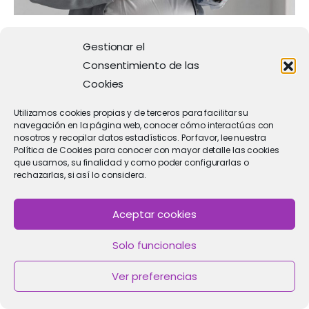
Consejos para planificar un embarazo
Gestionar el
o evitarlo
Consentimiento de las
Cookies
Tanto si estás buscando quedar embarazada como si
deseas evitar un embarazo, planificar adecuadamente es
Utilizamos cookies propias y de terceros para facilitar su
fundamental para mantener un control sobre tu salud
navegación en la página web, conocer cómo interactúas con
nosotros y recopilar datos estadísticos. Por favor, lee nuestra
reproductiva. La planificación familiar es clave para tomar
Política de Cookies para conocer con mayor detalle las cookies
decisiones informadas sobre el momento adecuado para
que usamos, su finalidad y como poder configurarlas o
rechazarlas, si así lo considera.
concebir o prevenir el embarazo, especialmente cuando se
considera que
te puedes quedar embarazada con la
Aceptar cookies
regla
. A continuación, te ofrecemos algunos consejos que
te ayudarán en ambos escenarios.
Solo funcionales
Ver preferencias
Conoce tu ciclo menstrual y días
fértiles