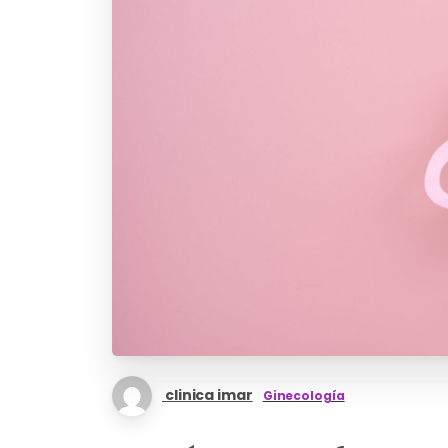
clinica imar
Ginecología