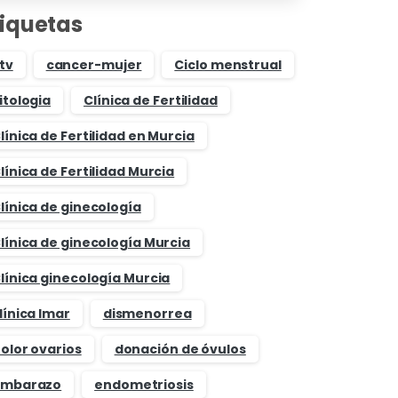
tiquetas
tv
cancer-mujer
Ciclo menstrual
itologia
Clínica de Fertilidad
línica de Fertilidad en Murcia
línica de Fertilidad Murcia
línica de ginecología
línica de ginecología Murcia
línica ginecología Murcia
línica Imar
dismenorrea
olor ovarios
donación de óvulos
mbarazo
endometriosis