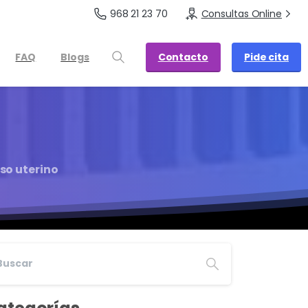
968 21 23 70
Consultas Online
Contacto
Pide cita
FAQ
Blogs
so uterino