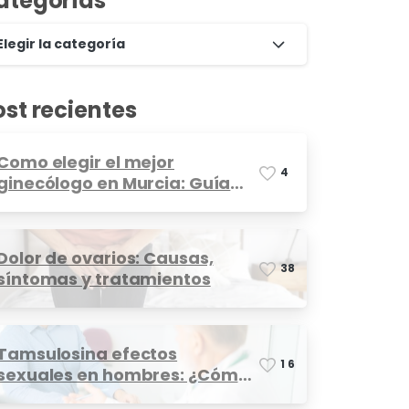
ategorías
Elegir la categoría
ost recientes
Como elegir el mejor
4
ginecólogo en Murcia: Guía
completa
Dolor de ovarios: Causas,
3
8
síntomas y tratamientos
Tamsulosina efectos
1
6
sexuales en hombres: ¿Cómo
afecta?