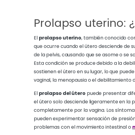
Prolapso uterino: 
El
prolapso uterino
, también conocido c
que ocurre cuando el útero desciende de su
de la pelvis, causando que se asome o se s
Esta condición se produce debido a la debi
sostienen el útero en su lugar, lo que pued
vaginal, la menopausia o el debilitamiento d
El
prolapso del útero
puede presentar dife
el útero solo desciende ligeramente en la pe
completamente por la vagina. Los síntomas
pueden experimentar sensación de presión o 
problemas con el movimiento intestinal o
m