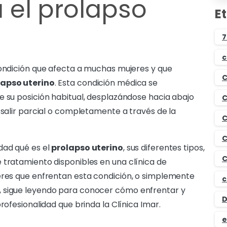
 el prolapso
E
7
c
condición que afecta a muchas mujeres y que
C
lapso uterino
. Esta condición médica se
e su posición habitual, desplazándose hacia abajo
C
 salir parcial o completamente a través de la
C
C
dad qué es el
prolapso uterino
, sus diferentes tipos,
C
 tratamiento disponibles en una clínica de
jeres que enfrentan esta condición, o simplemente
c
, sigue leyendo para conocer cómo enfrentar y
D
rofesionalidad que brinda la Clínica Imar.
e