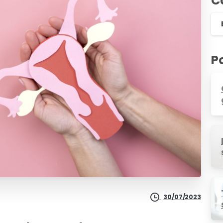
C
P
30/07/2023