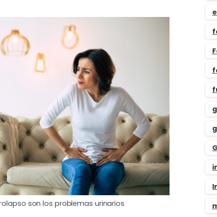
e
f
F
f
f
g
g
G
i
I
rolapso son los problemas urinarios
m