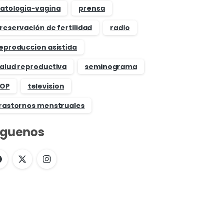
atologia-vagina
prensa
reservación de fertilidad
radio
eproduccion asistida
alud reproductiva
seminograma
OP
television
rastornos menstruales
íguenos