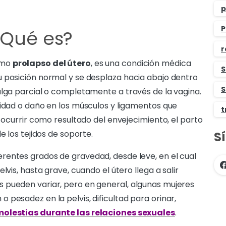
p
P
¿Qué es?
r
omo
prolapso del útero
, es una condición médica
S
 posición normal y se desplaza hacia abajo dentro
S
alga parcial o completamente a través de la vagina.
lidad o daño en los músculos y ligamentos que
t
e ocurrir como resultado del envejecimiento, el parto
e los tejidos de soporte.
S
rentes grados de gravedad, desde leve, en el cual
lvis, hasta grave, cuando el útero llega a salir
 pueden variar, pero en general, algunas mujeres
pesadez en la pelvis, dificultad para orinar,
olestias durante las relaciones sexuales
.