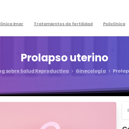
línica Imar
Tratamientos de fertilidad
Policlínica
Prolapso
uterino
og sobre Salud Reproductiva
Ginecología
Prolap