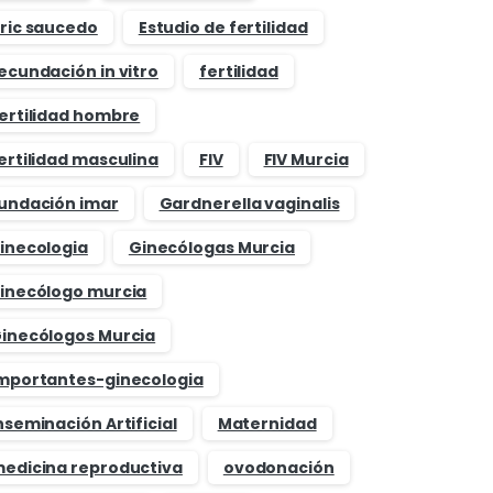
ric saucedo
Estudio de fertilidad
ecundación in vitro
fertilidad
ertilidad hombre
ertilidad masculina
FIV
FIV Murcia
undación imar
Gardnerella vaginalis
inecologia
Ginecólogas Murcia
inecólogo murcia
inecólogos Murcia
mportantes-ginecologia
nseminación Artificial
Maternidad
edicina reproductiva
ovodonación