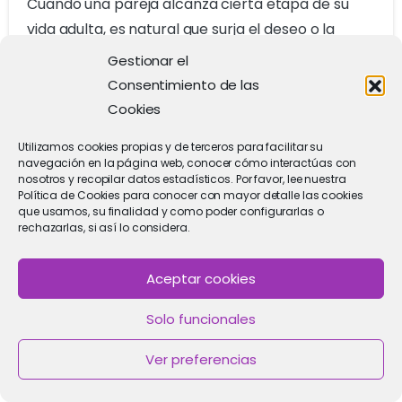
Cuando una pareja alcanza cierta etapa de su
vida adulta, es natural que surja el deseo o la
ilusión de dar un paso más en su relación y tener
Gestionar el
un hijo. Sin embargo,...
Consentimiento de las
Cookies
26/05/2022
Leer más
Utilizamos cookies propias y de terceros para facilitar su
navegación en la página web, conocer cómo interactúas con
nosotros y recopilar datos estadísticos. Por favor, lee nuestra
Política de Cookies para conocer con mayor detalle las cookies
que usamos, su finalidad y como poder configurarlas o
rechazarlas, si así lo considera.
Aceptar cookies
Solo funcionales
Ver preferencias
0