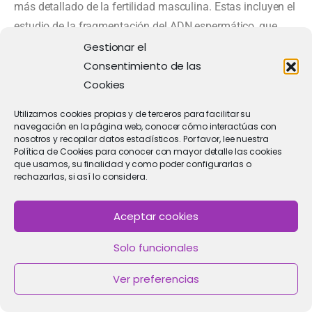
más detallado de la fertilidad masculina. Estas incluyen el
estudio de la fragmentación del ADN espermático, que
cuesta entre 150 y 250 euros, y el FISH de
Gestionar el
Consentimiento de las
espermatozoides, cuyo precio ronda los 200 euros.
Cookies
Clínica IMAR: tu aliado en las
pruebas de fertilidad masculina
Utilizamos cookies propias y de terceros para facilitar su
navegación en la página web, conocer cómo interactúas con
Clínica IMAR se destaca como una institución
nosotros y recopilar datos estadísticos. Por favor, lee nuestra
Política de Cookies para conocer con mayor detalle las cookies
especializada en el diagnóstico y tratamiento de la
que usamos, su finalidad y como poder configurarlas o
infertilidad masculina. Su enfoque personalizado y la
rechazarlas, si así lo considera.
amplia gama de pruebas de fertilidad masculina
disponibles aseguran un análisis completo y preciso de
Aceptar cookies
cada caso. Con un equipo de especialistas
Solo funcionales
comprometidos y tecnología avanzada, Clínica IMAR
ofrece soluciones efectivas y personalizadas para ayudar
Ver preferencias
a las parejas a lograr su sueño de ser padres.