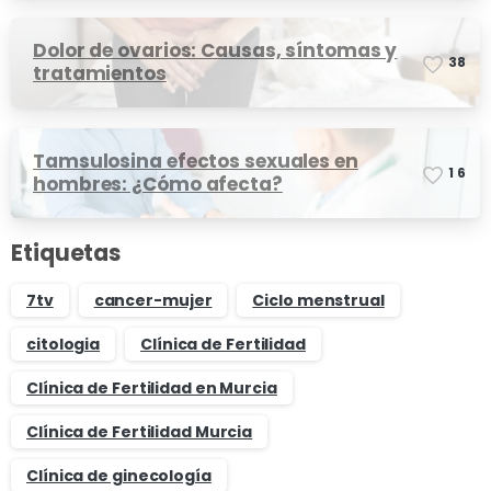
Dolor de ovarios: Causas, síntomas y
3
8
tratamientos
Tamsulosina efectos sexuales en
1
6
hombres: ¿Cómo afecta?
Etiquetas
7tv
cancer-mujer
Ciclo menstrual
citologia
Clínica de Fertilidad
Clínica de Fertilidad en Murcia
Clínica de Fertilidad Murcia
Clínica de ginecología