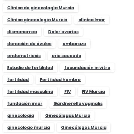
Clínica de ginecología Murcia
Clínica ginecología Murcia
clínica Imar
dismenorrea
Dolor ovarios
donación de óvulos
embarazo
endometriosis
eric saucedo
Estudio de fertilidad
fecundación in vitro
fertilidad
Fertilidad hombre
fertilidad masculina
FIV
FIV Murcia
fundación imar
Gardnerella vaginalis
ginecologia
Ginecólogas Murcia
ginecólogo murcia
Ginecólogos Murcia