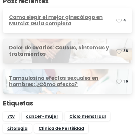
Post recientes
Como elegir el mejor ginecólogo en
4
Murcia: Guía completa
Dolor de ovarios: Causas, síntomas y
3
8
tratamientos
Tamsulosina efectos sexuales en
1
6
hombres: ¿Cómo afecta?
Etiquetas
7tv
cancer-mujer
Ciclo menstrual
citologia
Clínica de Fertilidad