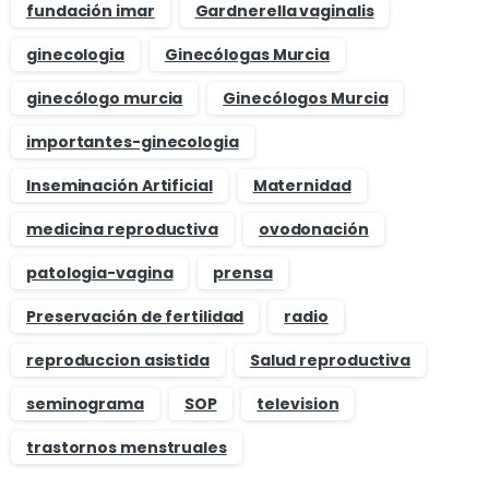
fundación imar
Gardnerella vaginalis
ginecologia
Ginecólogas Murcia
ginecólogo murcia
Ginecólogos Murcia
importantes-ginecologia
Inseminación Artificial
Maternidad
medicina reproductiva
ovodonación
patologia-vagina
prensa
Preservación de fertilidad
radio
reproduccion asistida
Salud reproductiva
seminograma
SOP
television
trastornos menstruales