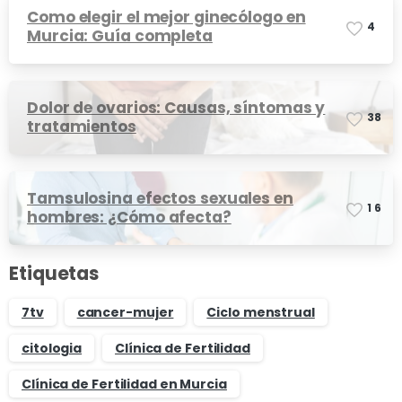
Como elegir el mejor ginecólogo en
4
Murcia: Guía completa
Dolor de ovarios: Causas, síntomas y
3
8
tratamientos
Tamsulosina efectos sexuales en
1
6
hombres: ¿Cómo afecta?
Etiquetas
7tv
cancer-mujer
Ciclo menstrual
citologia
Clínica de Fertilidad
Clínica de Fertilidad en Murcia