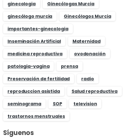
ginecologia
Ginecólogas Murcia
ginecólogo murcia
Ginecólogos Murcia
importantes-ginecologia
Inseminación Artificial
Maternidad
medicina reproductiva
ovodonación
patologia-vagina
prensa
Preservación de fertilidad
radio
reproduccion asistida
Salud reproductiva
seminograma
SOP
television
trastornos menstruales
Síguenos