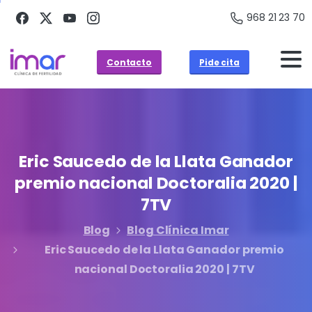
968 21 23 70
Contacto
Pide cita
Eric
Saucedo
de
la
Llata
Ganador
premio
nacional
Doctoralia
2020
|
7TV
Blog
Blog Clínica Imar
Eric Saucedo de la Llata Ganador premio
nacional Doctoralia 2020 | 7TV