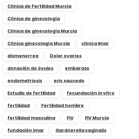
Clínica de Fertilidad Murcia
Clínica de ginecología
Clínica de ginecología Murcia
Clínica ginecología Murcia
clínica Imar
dismenorrea
Dolor ovarios
donación de óvulos
embarazo
endometriosis
eric saucedo
Estudio de fertilidad
fecundación in vitro
fertilidad
Fertilidad hombre
fertilidad masculina
FIV
FIV Murcia
fundación imar
Gardnerella vaginalis