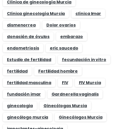
Clínica de ginecología Murcia
Clínica ginecología Murcia
clínica Imar
dismenorrea
Dolor ovarios
donación de óvulos
embarazo
endometriosis
eric saucedo
Estudio de fertilidad
fecundación in vitro
fertilidad
Fertilidad hombre
fertilidad masculina
FIV
FIV Murcia
fundación imar
Gardnerella vaginalis
ginecologia
Ginecólogas Murcia
ginecólogo murcia
Ginecólogos Murcia
importantes-ginecologia