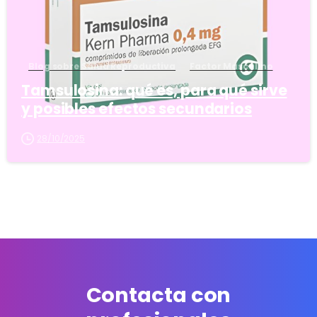
Blog sobre Salud Reproductiva
Factor Masculino
Tamsulosina: qué es, para qué sirve
y posibles efectos secundarios
28/10/2025
Contacta con