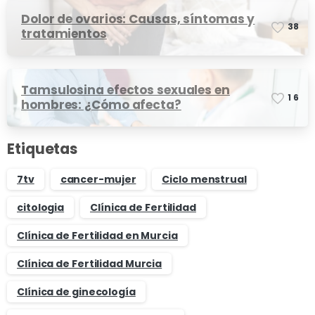
Dolor de ovarios: Causas, síntomas y
3
8
tratamientos
Tamsulosina efectos sexuales en
1
6
hombres: ¿Cómo afecta?
Etiquetas
7tv
cancer-mujer
Ciclo menstrual
citologia
Clínica de Fertilidad
Clínica de Fertilidad en Murcia
Clínica de Fertilidad Murcia
Clínica de ginecología