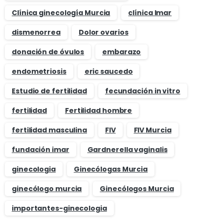
Clínica ginecología Murcia
clínica Imar
dismenorrea
Dolor ovarios
donación de óvulos
embarazo
endometriosis
eric saucedo
Estudio de fertilidad
fecundación in vitro
fertilidad
Fertilidad hombre
fertilidad masculina
FIV
FIV Murcia
fundación imar
Gardnerella vaginalis
ginecologia
Ginecólogas Murcia
ginecólogo murcia
Ginecólogos Murcia
importantes-ginecologia