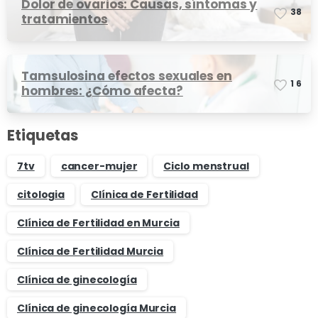
Dolor de ovarios: Causas, síntomas y
3
8
tratamientos
Tamsulosina efectos sexuales en
1
6
hombres: ¿Cómo afecta?
Etiquetas
7tv
cancer-mujer
Ciclo menstrual
citologia
Clínica de Fertilidad
Clínica de Fertilidad en Murcia
Clínica de Fertilidad Murcia
Clínica de ginecología
Clínica de ginecología Murcia