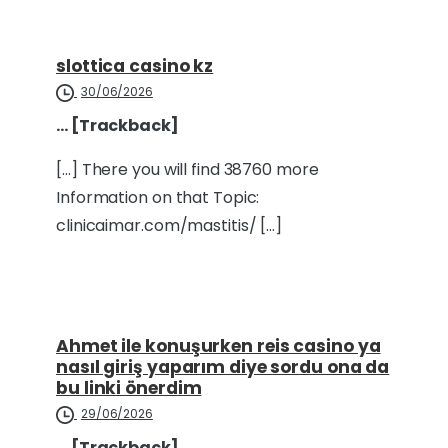
slottica casino kz
30/06/2026
… [Trackback]
[…] There you will find 38760 more
Information on that Topic:
clinicaimar.com/mastitis/ […]
Ahmet ile konuşurken reis casino ya
nasıl giriş yaparım diye sordu ona da
bu linki önerdim
29/06/2026
… [Trackback]