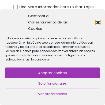
[…] Find More Information here to that Topic:
clinicaimar.com/mastitis/ […]
Gestionar el
Consentimiento de las
Cookies
Utilizamos cookies propias y de terceros para facilitar su
แทงหวยออนไลน์เกาหลี
navegación en la página web, conocer cómo interactúas con
nosotros y recopilar datos estadísticos. Por favor, lee nuestra
27/04/2026
Política de Cookies para conocer con mayor detalle las cookies
… [Trackback]
que usamos, su finalidad y como poder configurarlas o
rechazarlas, si así lo considera.
[…] Read More Information here to that
Topic: clinicaimar.com/mastitis/ […]
Aceptar cookies
Solo funcionales
Ver preferencias
แทงบอลเกาหลี