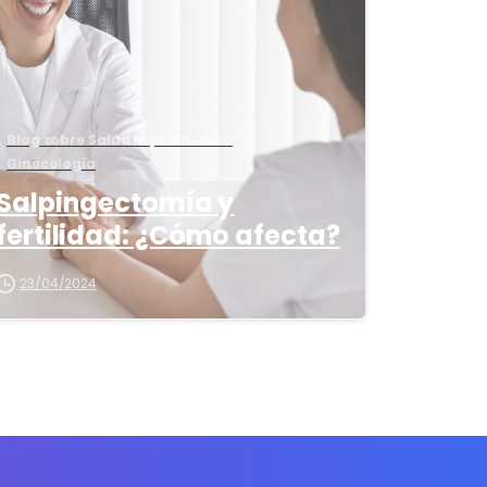
s
Blog sobre Salud Reproductiva
Ginecología
Salpingectomía y
fertilidad: ¿Cómo afecta?
23/04/2024