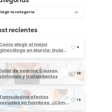
ategorías
Elegir la categoría
ost recientes
Como elegir el mejor
4
ginecólogo en Murcia: Guía
completa
Dolor de ovarios: Causas,
3
8
síntomas y tratamientos
Tamsulosina efectos
1
6
sexuales en hombres: ¿Cómo
afecta?