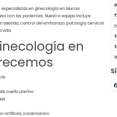
p
 especialistas en ginecología en Murcia
P
so con las pacientes. Nuestro equipo incluye
 asistida, control del embarazo, patología cervical
r
 vida.
S
ginecología en
S
frecemos
t
S
cia
de cuello uterino
mas
n artificial, ovodonacion