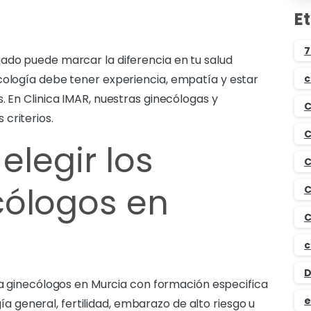
E
7
ado puede marcar la diferencia en tu salud
cología debe tener experiencia, empatía y estar
c
. En Clinica IMAR, nuestras ginecólogas y
C
criterios.
C
elegir los
C
cólogos en
C
C
c
D
 ginecólogos en Murcia con formación especifica
e
ía general, fertilidad, embarazo de alto riesgo u