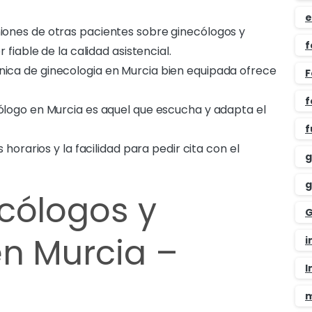
e
iones de otras pacientes sobre ginecólogos y
f
fiable de la calidad asistencial.
nica de ginecologia en Murcia bien equipada ofrece
F
f
ólogo en Murcia es aquel que escucha y adapta el
f
 horarios y la facilidad para pedir cita con el
g
g
cólogos y
G
n Murcia –
i
I
m