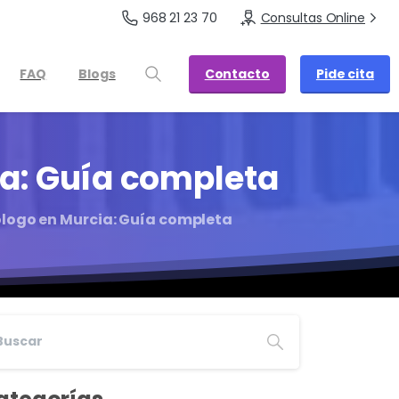
968 21 23 70
Consultas Online
Contacto
Pide cita
FAQ
Blogs
a:
Guía
completa
ólogo en Murcia: Guía completa