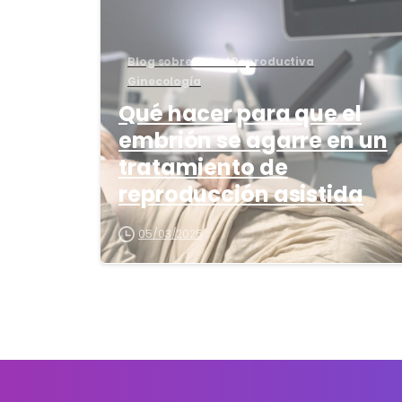
Blog sobre Salud Reproductiva
Ginecología
Qué hacer para que el
embrión se agarre en un
tratamiento de
reproducción asistida
05/03/2025