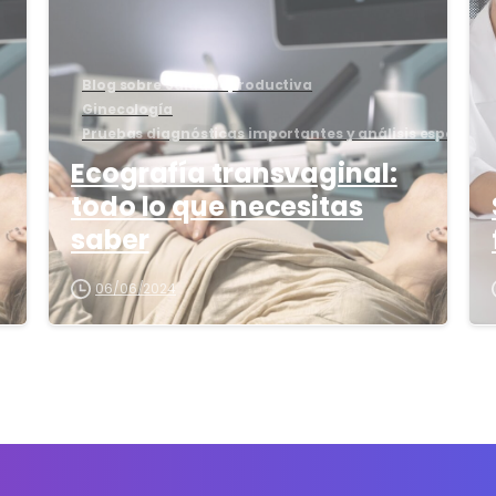
Blog sobre Salud Reproductiva
Ginecología
Pruebas diagnósticas importantes y análisis especiale
Ecografía transvaginal:
todo lo que necesitas
saber
06/06/2024