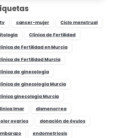
tiquetas
tv
cancer-mujer
Ciclo menstrual
itologia
Clínica de Fertilidad
línica de Fertilidad en Murcia
línica de Fertilidad Murcia
línica de ginecología
línica de ginecología Murcia
línica ginecología Murcia
línica Imar
dismenorrea
olor ovarios
donación de óvulos
mbarazo
endometriosis