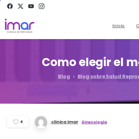
Inicio
C
Como
elegir
el
m
Blog
Blog sobre Salud Repro
clinica imar
4
Ginecología