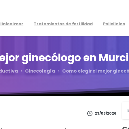
línica Imar
Tratamientos de fertilidad
Policlínica
ejor
ginecólogo
en
Murci
ductiva
Ginecología
Como elegir el mejor ginec
23/03/2026