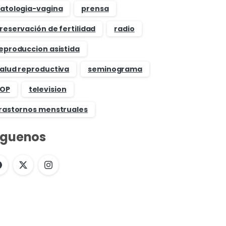
atologia-vagina
prensa
reservación de fertilidad
radio
eproduccion asistida
alud reproductiva
seminograma
OP
television
rastornos menstruales
íguenos