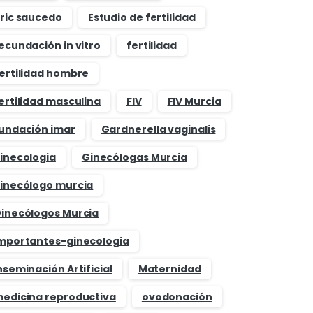
ric saucedo
Estudio de fertilidad
ecundación in vitro
fertilidad
ertilidad hombre
ertilidad masculina
FIV
FIV Murcia
undación imar
Gardnerella vaginalis
inecologia
Ginecólogas Murcia
inecólogo murcia
inecólogos Murcia
mportantes-ginecologia
nseminación Artificial
Maternidad
edicina reproductiva
ovodonación