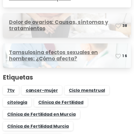
Dolor de ovarios: Causas, síntomas y
3
8
tratamientos
Tamsulosina efectos sexuales en
1
6
hombres: ¿Cómo afecta?
Etiquetas
7tv
cancer-mujer
Ciclo menstrual
citologia
Clínica de Fertilidad
Clínica de Fertilidad en Murcia
Clínica de Fertilidad Murcia