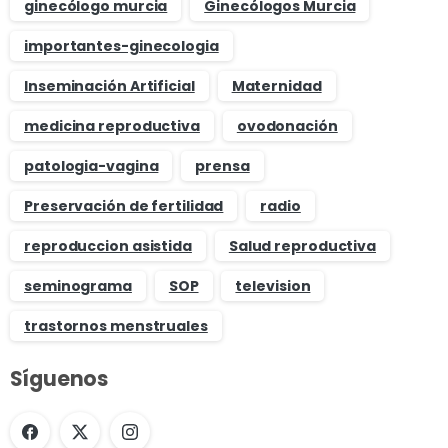
ginecólogo murcia
Ginecólogos Murcia
importantes-ginecologia
Inseminación Artificial
Maternidad
medicina reproductiva
ovodonación
patologia-vagina
prensa
Preservación de fertilidad
radio
reproduccion asistida
Salud reproductiva
seminograma
SOP
television
trastornos menstruales
Síguenos