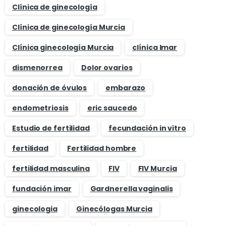
Clínica de ginecología
Clínica de ginecología Murcia
Clínica ginecología Murcia
clínica Imar
dismenorrea
Dolor ovarios
donación de óvulos
embarazo
endometriosis
eric saucedo
Estudio de fertilidad
fecundación in vitro
fertilidad
Fertilidad hombre
fertilidad masculina
FIV
FIV Murcia
fundación imar
Gardnerella vaginalis
ginecologia
Ginecólogas Murcia