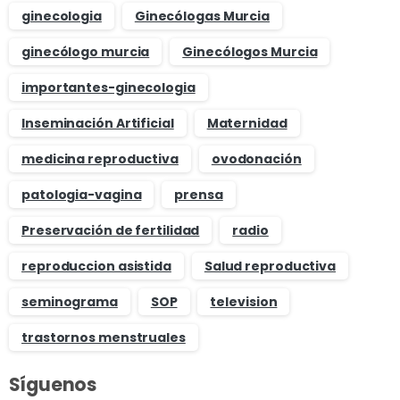
ginecologia
Ginecólogas Murcia
ginecólogo murcia
Ginecólogos Murcia
importantes-ginecologia
Inseminación Artificial
Maternidad
medicina reproductiva
ovodonación
patologia-vagina
prensa
Preservación de fertilidad
radio
reproduccion asistida
Salud reproductiva
seminograma
SOP
television
trastornos menstruales
Síguenos