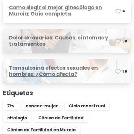
Como elegir el mejor ginecólogo en
4
Murcia: Guía completa
Dolor de ovarios: Causas, síntomas y
3
8
tratamientos
Tamsulosina efectos sexuales en
1
6
hombres: ¿Cómo afecta?
Etiquetas
7tv
cancer-mujer
Ciclo menstrual
citologia
Clínica de Fertilidad
Clínica de Fertilidad en Murcia