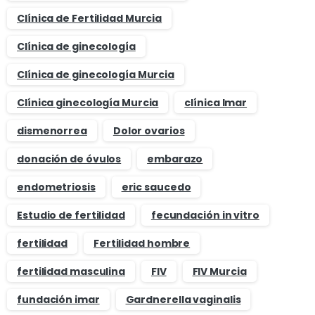
Clínica de Fertilidad Murcia
Clínica de ginecología
Clínica de ginecología Murcia
Clínica ginecología Murcia
clínica Imar
dismenorrea
Dolor ovarios
donación de óvulos
embarazo
endometriosis
eric saucedo
Estudio de fertilidad
fecundación in vitro
fertilidad
Fertilidad hombre
fertilidad masculina
FIV
FIV Murcia
fundación imar
Gardnerella vaginalis