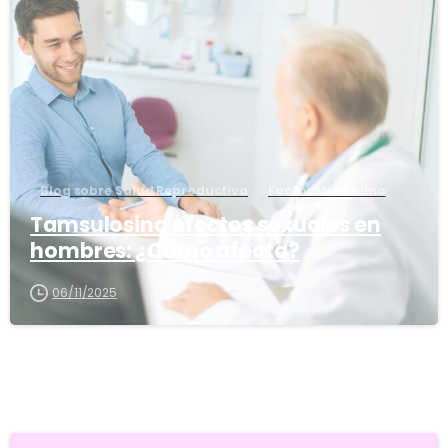
1
6
Blog sobre Salud Reproductiva
Factor Masculino
Tamsulosina efectos sexuales en
hombres: ¿Cómo afecta?
06/11/2025