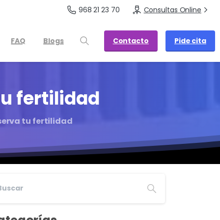
968 21 23 70
Consultas Online
Contacto
Pide cita
FAQ
Blogs
tu
fertilidad
serva tu fertilidad