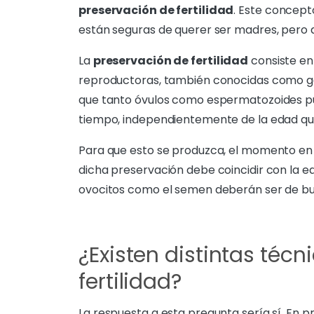
preservación de fertilidad
. Este concep
están seguras de querer ser madres, pero 
La
preservación de fertilidad
consiste en 
reproductoras, también conocidas como game
que tanto óvulos como espermatozoides pue
tiempo, independientemente de la edad que
Para que esto se produzca, el momento en q
dicha preservación debe coincidir con la ed
ovocitos como el semen deberán ser de bu
¿Existen distintas téc
fertilidad?
La respuesta a esta pregunta sería sí. En pr