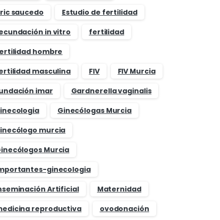
ric saucedo
Estudio de fertilidad
ecundación in vitro
fertilidad
ertilidad hombre
ertilidad masculina
FIV
FIV Murcia
undación imar
Gardnerella vaginalis
inecologia
Ginecólogas Murcia
inecólogo murcia
inecólogos Murcia
mportantes-ginecologia
nseminación Artificial
Maternidad
edicina reproductiva
ovodonación