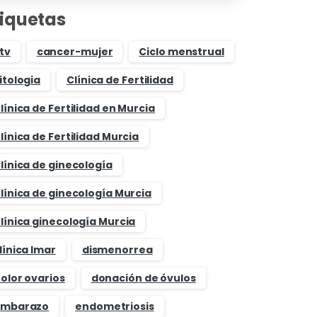
tiquetas
tv
cancer-mujer
Ciclo menstrual
itologia
Clínica de Fertilidad
línica de Fertilidad en Murcia
línica de Fertilidad Murcia
línica de ginecología
línica de ginecología Murcia
línica ginecología Murcia
línica Imar
dismenorrea
olor ovarios
donación de óvulos
mbarazo
endometriosis