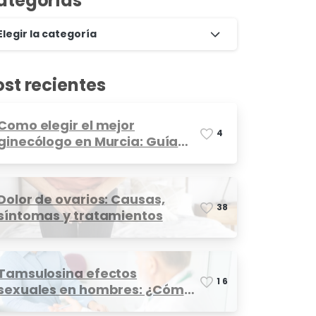
ategorías
Elegir la categoría
ost recientes
Como elegir el mejor
4
ginecólogo en Murcia: Guía
completa
Dolor de ovarios: Causas,
3
8
síntomas y tratamientos
Tamsulosina efectos
1
6
sexuales en hombres: ¿Cómo
afecta?