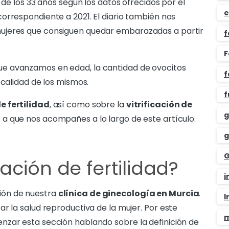
 de los 33 años según los datos ofrecidos por el
e
correspondiente a 2021. El diario también nos
ujeres que consiguen quedar embarazadas a partir
f
F
e avanzamos en edad, la cantidad de ovocitos
f
 calidad de los mismos.
f
e fertilidad
, así como sobre la
vitrificación de
g
 a que nos acompañes a lo largo de este artículo.
g
G
ación de fertilidad?
i
ión de nuestra
clínica de ginecología en Murcia
.
I
r la salud reproductiva de la mujer. Por este
m
nzar esta sección hablando sobre la definición de