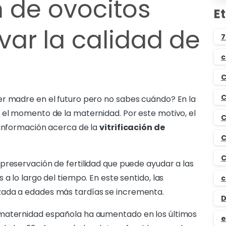
ón de ovocitos
E
ar la calidad de
7
c
C
C
er madre en el futuro pero no sabes cuándo? En la
 el momento de la maternidad. Por este motivo, el
C
 información acerca de la
vitrificación de
C
C
preservación de fertilidad que puede ayudar a las
a lo largo del tiempo. En este sentido, las
c
zada a edades más tardías se incrementa.
D
 maternidad española ha aumentado en los últimos
e