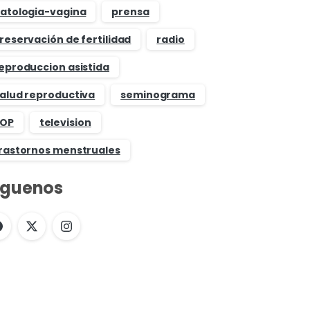
atologia-vagina
prensa
reservación de fertilidad
radio
eproduccion asistida
alud reproductiva
seminograma
OP
television
rastornos menstruales
íguenos